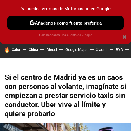
Ya puedes ver más de Motorpasion en Google
PRUEBAS
COCHES ELÉCTRICOS
OBSERVATORIO
F1
Añádenos como fuente preferida
Solo necesitas una cuenta de Google
×
HOY SE HABLA DE
Calor
China
Diésel
Google Maps
Xiaomi
BYD
Si el centro de Madrid ya es un caos
con personas al volante, imagínate si
empiezan a prestar servicio taxis sin
conductor. Uber vive al límite y
quiere probarlo