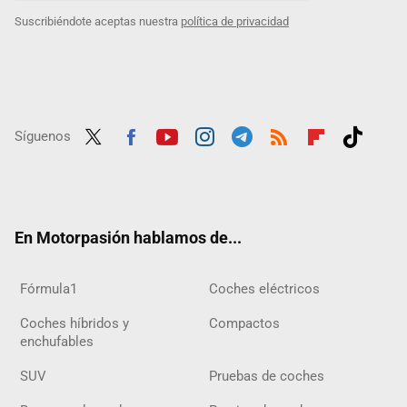
Suscribiéndote aceptas nuestra
política de privacidad
Síguenos
Twit
Fac
Yout
Inst
Tele
RSS
Flip
Tikt
ter
ebo
ube
agra
gra
boar
ok
ok
m
m
d
En Motorpasión hablamos de...
Fórmula1
Coches eléctricos
Coches híbridos y
Compactos
enchufables
SUV
Pruebas de coches