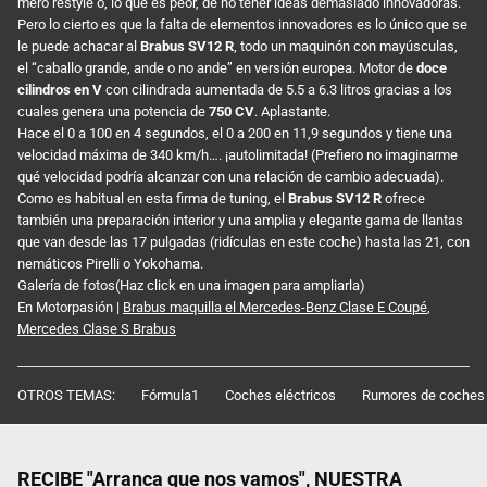
mero restyle o, lo que es peor, de no tener ideas demasiado innovadoras.
Pero lo cierto es que la falta de elementos innovadores es lo único que se
le puede achacar al
Brabus SV12 R
, todo un maquinón con mayúsculas,
el “caballo grande, ande o no ande” en versión europea. Motor de
doce
cilindros en V
con cilindrada aumentada de 5.5 a 6.3 litros gracias a los
cuales genera una potencia de
750 CV
. Aplastante.
Hace el 0 a 100 en 4 segundos, el 0 a 200 en 11,9 segundos y tiene una
velocidad máxima de 340 km/h…. ¡autolimitada! (Prefiero no imaginarme
qué velocidad podría alcanzar con una relación de cambio adecuada).
Como es habitual en esta firma de tuning, el
Brabus SV12 R
ofrece
también una preparación interior y una amplia y elegante gama de llantas
que van desde las 17 pulgadas (ridículas en este coche) hasta las 21, con
nemáticos Pirelli o Yokohama.
Galería de fotos(Haz click en una imagen para ampliarla)
En Motorpasión |
Brabus maquilla el Mercedes-Benz Clase E Coupé
,
Mercedes Clase S Brabus
OTROS TEMAS:
Fórmula1
Coches eléctricos
Rumores de coches
RECIBE "Arranca que nos vamos", NUESTRA