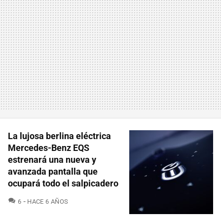
La lujosa berlina eléctrica
Mercedes-Benz EQS
estrenará una nueva y
avanzada pantalla que
ocupará todo el salpicadero
COMENTARIOS
6
HACE 6 AÑOS