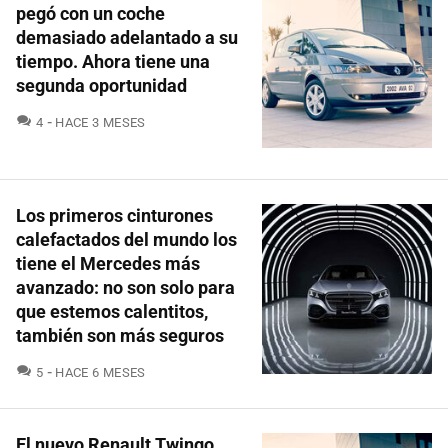
pegó con un coche
demasiado adelantado a su
tiempo. Ahora tiene una
segunda oportunidad
COMENTARIOS
4
HACE 3 MESES
Los primeros cinturones
calefactados del mundo los
tiene el Mercedes más
avanzado: no son solo para
que estemos calentitos,
también son más seguros
COMENTARIOS
5
HACE 6 MESES
El nuevo Renault Twingo