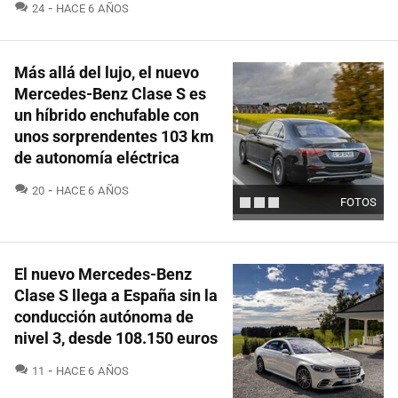
COMENTARIOS
24
HACE 6 AÑOS
Más allá del lujo, el nuevo
Mercedes-Benz Clase S es
un híbrido enchufable con
unos sorprendentes 103 km
de autonomía eléctrica
COMENTARIOS
20
HACE 6 AÑOS
FOTOS
El nuevo Mercedes-Benz
Clase S llega a España sin la
conducción autónoma de
nivel 3, desde 108.150 euros
COMENTARIOS
11
HACE 6 AÑOS