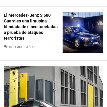
El Mercedes-Benz S 680
Guard es una limusina
blindada de cinco toneladas
a prueba de ataques
terroristas
COMENTARIOS
16
HACE 5 AÑOS