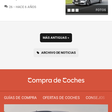
COMENTARIOS
26
HACE 6 AÑOS
FOTOS
MÁS ANTIGUAS
»
ARCHIVO DE NOTICIAS
GUÍAS DE COMPRA
OFERTAS DE COCHES
CONSEJOS