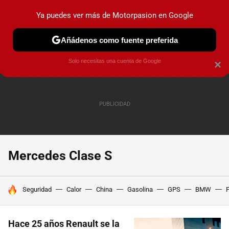
Ya puedes ver más de Motorpasion en Google
PRUEBAS
COCHES ELÉCTRICOS
OBSERVATORIO
F1
Añádenos como fuente preferida
Solo necesitas una cuenta de Google
×
Mercedes Clase S
HOY SE HABLA DE
Seguridad
Calor
China
Gasolina
GPS
BMW
F
Hace 25 años Renault se la