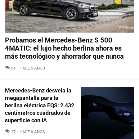
Probamos el Mercedes-Benz S 500
4MATIC: el lujo hecho berlina ahora es
más tecnológico y ahorrador que nunca
COMENTARIOS
34
HACE 5 AÑOS
Mercedes-Benz desvela la
megapantalla para la
berlina eléctrica EQS: 2.432
centímetros cuadrados de
superficie con IA
COMENTARIOS
27
HACE 6 AÑOS