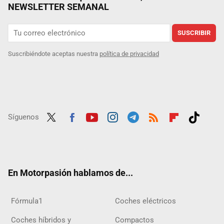
NEWSLETTER SEMANAL
SUSCRIBIR
Suscribiéndote aceptas nuestra
política de privacidad
Síguenos
Twit
Fac
Yout
Inst
Tele
RSS
Flip
Tikt
ter
ebo
ube
agra
gra
boar
ok
ok
m
m
d
En Motorpasión hablamos de...
Fórmula1
Coches eléctricos
Coches híbridos y
Compactos