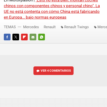
En Motorpasión |
"Esto no está bien: montan coches
chinos con componentes chinos y personal chino". La
UE no está contenta con cómo China está fabricando
en Europa... bajo normas europeas
TEMAS
Mercedes
Renault
Renault Twingo
Merce
FACEBOOK
TWITTER
FLIPBOARD
E-
WHATSAPP
MAIL
VER
4 COMENTARIOS