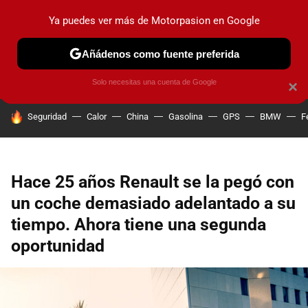
Ya puedes ver más de Motorpasion en Google
PRUEBAS
COCHES ELÉCTRICOS
OBSERVATORIO
F1
Añádenos como fuente preferida
Solo necesitas una cuenta de Google
×
HOY SE HABLA DE
Seguridad
Calor
China
Gasolina
GPS
BMW
F
Hace 25 años Renault se la pegó con
un coche demasiado adelantado a su
tiempo. Ahora tiene una segunda
oportunidad