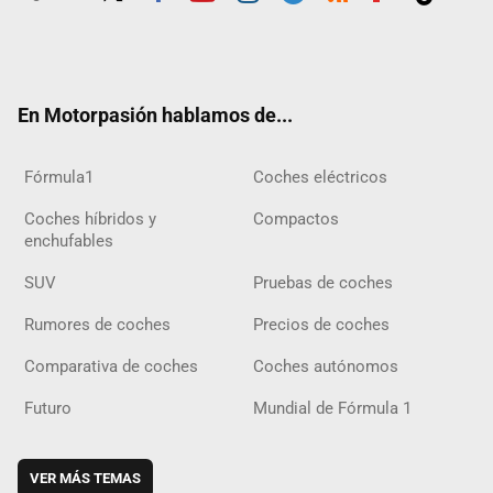
Twit
Fac
Yout
Inst
Tele
RSS
Flip
Tikt
ter
ebo
ube
agra
gra
boar
ok
ok
m
m
d
En Motorpasión hablamos de...
Fórmula1
Coches eléctricos
Coches híbridos y
Compactos
enchufables
SUV
Pruebas de coches
Rumores de coches
Precios de coches
Comparativa de coches
Coches autónomos
Futuro
Mundial de Fórmula 1
VER MÁS TEMAS