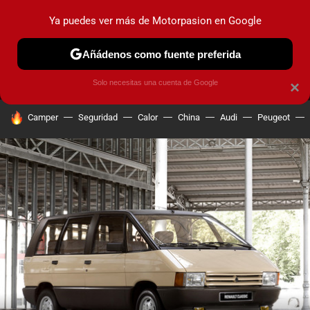
Ya puedes ver más de Motorpasion en Google
MENÚ
NUEVO
Añádenos como fuente preferida
PRUEBAS
COCHES ELÉCTRICOS
OBSERVATORIO
F1
Solo necesitas una cuenta de Google
×
HOY SE HABLA DE
Camper
Seguridad
Calor
China
Audi
Peugeot