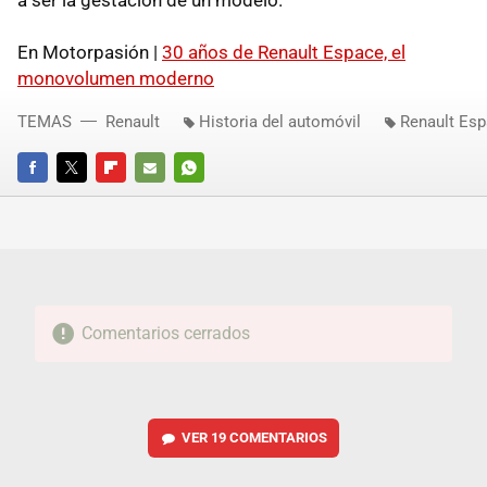
a ser la gestación de un modelo.
En Motorpasión |
30 años de Renault Espace, el
monovolumen moderno
TEMAS
Renault
Historia del automóvil
Renault Es
FACEBOOK
TWITTER
FLIPBOARD
E-
WHATSAPP
MAIL
Comentarios cerrados
VER
19 COMENTARIOS