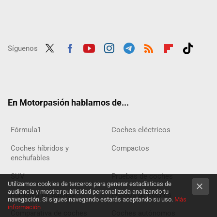
Síguenos
Twit
Fac
Yout
Inst
Tele
RSS
Flip
Tikt
ter
ebo
ube
agra
gra
boar
ok
ok
m
m
d
En Motorpasión hablamos de...
Fórmula1
Coches eléctricos
Coches híbridos y
Compactos
enchufables
SUV
Pruebas de coches
Utilizamos cookies de terceros para generar estadísticas de
audiencia y mostrar publicidad personalizada analizando tu
Rumores de coches
Precios de coches
navegación. Si sigues navegando estarás aceptando su uso.
Más
información
Comparativa de coches
Coches autónomos