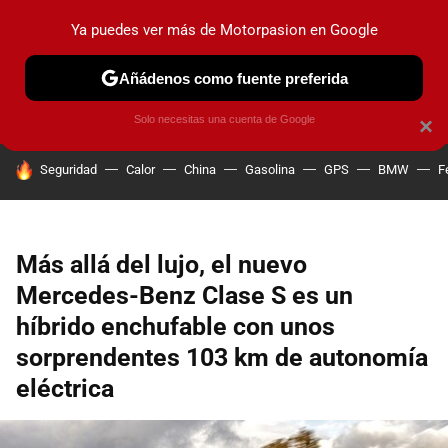
Ya puedes ver más de Motorpasion en Google
PRUEBAS
COCHES ELÉCTRICOS
OBSERVATORIO
F1
Añádenos como fuente preferida
Solo necesitas una cuenta de Google
×
HOY SE HABLA DE
Seguridad
Calor
China
Gasolina
GPS
BMW
F
Más allá del lujo, el nuevo
Mercedes-Benz Clase S es un
híbrido enchufable con unos
sorprendentes 103 km de autonomía
eléctrica