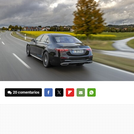
20 comentarios
FACEBOOK
TWITTER
FLIPBOARD
E-
WHATSAPP
MAIL