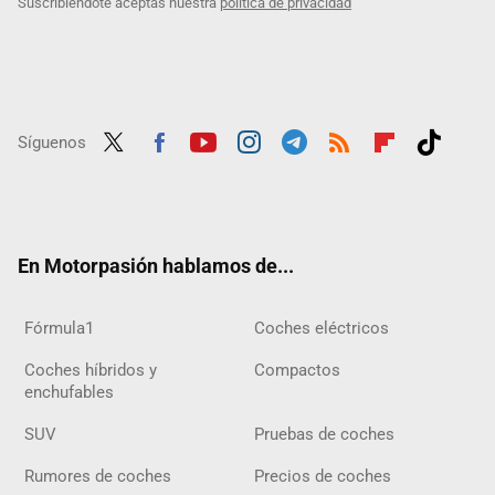
Suscribiéndote aceptas nuestra
política de privacidad
Síguenos
Twit
Fac
Yout
Inst
Tele
RSS
Flip
Tikt
ter
ebo
ube
agra
gra
boar
ok
ok
m
m
d
En Motorpasión hablamos de...
Fórmula1
Coches eléctricos
Coches híbridos y
Compactos
enchufables
SUV
Pruebas de coches
Rumores de coches
Precios de coches