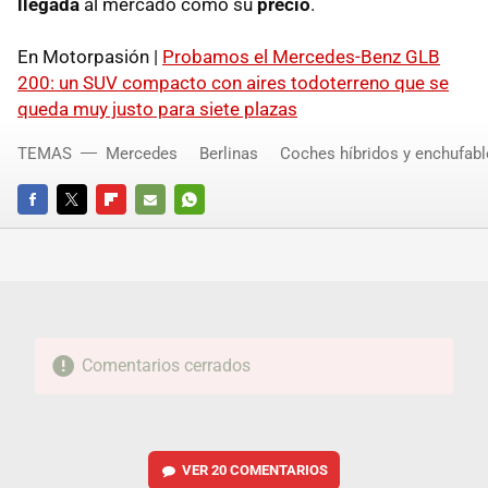
llegada
al mercado como su
precio
.
En Motorpasión |
Probamos el Mercedes-Benz GLB
200: un SUV compacto con aires todoterreno que se
queda muy justo para siete plazas
TEMAS
Mercedes
Berlinas
Coches híbridos y enchufabl
FACEBOOK
TWITTER
FLIPBOARD
E-
WHATSAPP
MAIL
Comentarios cerrados
VER
20 COMENTARIOS