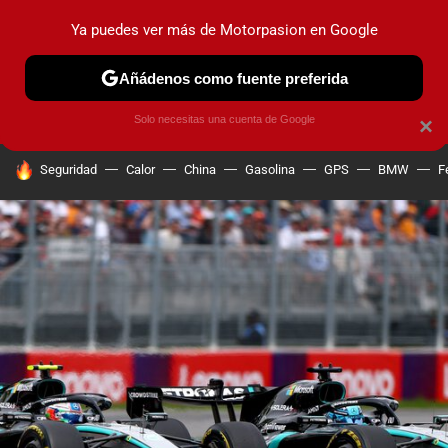
Ya puedes ver más de Motorpasion en Google
PRUEBAS
COCHES ELÉCTRICOS
OBSERVATORIO
F1
Añádenos como fuente preferida
Solo necesitas una cuenta de Google
×
HOY SE HABLA DE
Seguridad
Calor
China
Gasolina
GPS
BMW
F