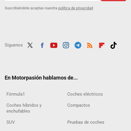
Suscribiéndote aceptas nuestra
política de privacidad
Síguenos
Twit
Fac
Yout
Inst
Tele
RSS
Flip
Tikt
ter
ebo
ube
agra
gra
boar
ok
ok
m
m
d
En Motorpasión hablamos de...
Fórmula1
Coches eléctricos
Coches híbridos y
Compactos
enchufables
SUV
Pruebas de coches