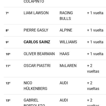
COLAPINTO
LIAM LAWSON
RACING
+ 1 vuelta
7º
BULLS
PIERRE GASLY
ALPINE
+ 1 vuelta
8º
CARLOS SAINZ
WILLIAMS
+ 1 vuelta
9º
OLIVER BEARMAN
HAAS
+ 1 vuelta
10º
OSCAR PIASTRI
McLAREN
+ 2
11º
vueltas
NICO
AUDI
+ 2
12º
HÜLKENBERG
vueltas
GABRIEL
AUDI
+ 2
13º
BORTOLETO
vueltas