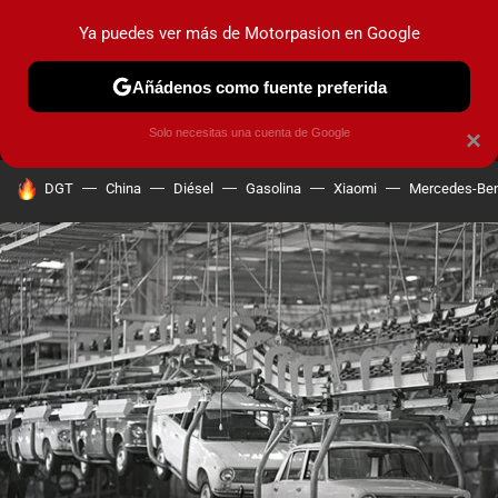
Ya puedes ver más de Motorpasion en Google
MENÚ
NUEVO
Añádenos como fuente preferida
PRUEBAS
COCHES ELÉCTRICOS
OBSERVATORIO
F1
Solo necesitas una cuenta de Google
×
HOY SE HABLA DE
DGT
China
Diésel
Gasolina
Xiaomi
Mercedes-Be