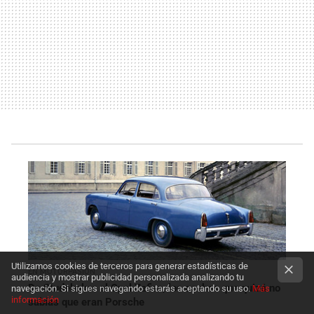
Utilizamos cookies de terceros para generar estadísticas de
EN MOTORPASIÓN
audiencia y mostrar publicidad personalizada analizando tu
De Studebaker al Opel Zafira, los coches que quizá no
navegación. Si sigues navegando estarás aceptando su uso.
Más
información
sabías que eran Porsche