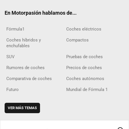
ok
m
m
d
En Motorpasión hablamos de...
Fórmula1
Coches eléctricos
Coches híbridos y
Compactos
enchufables
SUV
Pruebas de coches
Rumores de coches
Precios de coches
Comparativa de coches
Coches autónomos
Futuro
Mundial de Fórmula 1
VER MÁS TEMAS