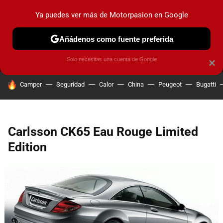
Ya puedes ver más de Motorpasion en Google
MENÚ
NUEVO
Añádenos como fuente preferida
PRUEBAS
COCHES ELÉCTRICOS
OBSERVATORIO
F1
Solo necesitas una cuenta de Google
×
HOY SE HABLA DE
Camper
Seguridad
Calor
China
Peugeot
Bugatti
Carlsson CK65 Eau Rouge Limited
Edition