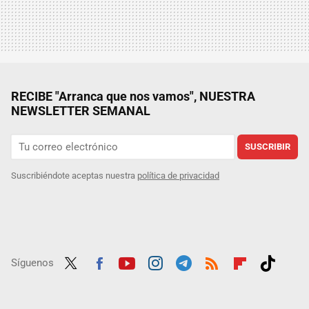
RECIBE "Arranca que nos vamos", NUESTRA
NEWSLETTER SEMANAL
SUSCRIBIR
Suscribiéndote aceptas nuestra
política de privacidad
Síguenos
Twit
Fac
Yout
Inst
Tele
RSS
Flip
Tikt
ter
ebo
ube
agra
gra
boar
ok