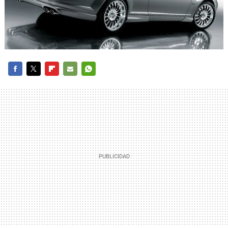
FACEBOOK
TWITTER
FLIPBOARD
E-
WHATSAPP
MAIL