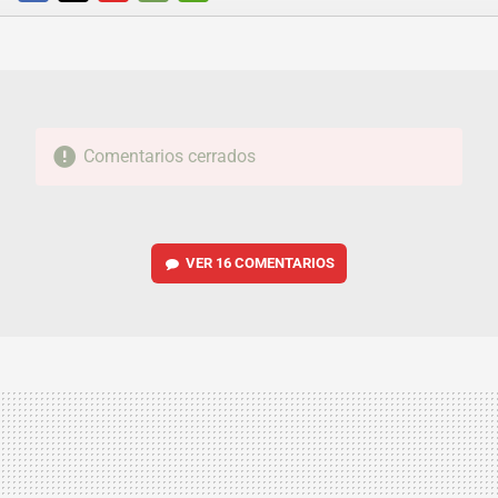
FACEBOOK
TWITTER
FLIPBOARD
E-
WHATSAPP
MAIL
Comentarios cerrados
VER
16 COMENTARIOS