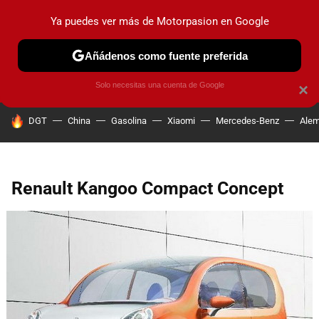
Ya puedes ver más de Motorpasion en Google
PRUEBAS
COCHES ELÉCTRICOS
OBSERVATORIO
F1
Añádenos como fuente preferida
Solo necesitas una cuenta de Google
×
HOY SE HABLA DE
DGT
China
Gasolina
Xiaomi
Mercedes-Benz
Alem
Renault Kangoo Compact Concept