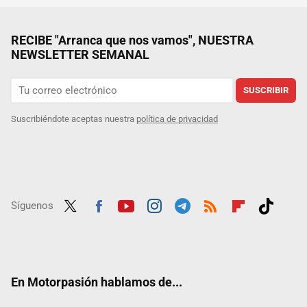
RECIBE "Arranca que nos vamos", NUESTRA
NEWSLETTER SEMANAL
SUSCRIBIR
Suscribiéndote aceptas nuestra
política de privacidad
Síguenos
Twit
Fac
Yout
Inst
Tele
RSS
Flip
Tikt
ter
ebo
ube
agra
gra
boar
ok
ok
m
m
d
En Motorpasión hablamos de...