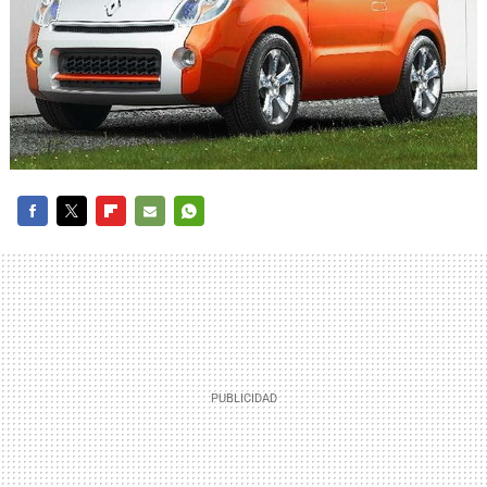
FACEBOOK
TWITTER
FLIPBOARD
E-
WHATSAPP
MAIL