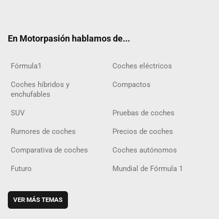
ter
ebo
ube
agra
gra
boar
ok
ok
m
m
d
En Motorpasión hablamos de...
Fórmula1
Coches eléctricos
Coches híbridos y
Compactos
enchufables
SUV
Pruebas de coches
Rumores de coches
Precios de coches
Comparativa de coches
Coches autónomos
Futuro
Mundial de Fórmula 1
VER MÁS TEMAS