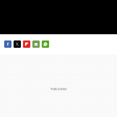
FACEBOOK
TWITTER
FLIPBOARD
E-
WHATSAPP
MAIL