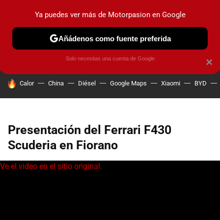
Ya puedes ver más de Motorpasion en Google
PRUEBAS
COCHES ELÉCTRICOS
OBSERVATORIO
F1
Añádenos como fuente preferida
Solo necesitas una cuenta de Google
×
HOY SE HABLA DE
Calor
China
Diésel
Google Maps
Xiaomi
BYD
Presentación del Ferrari F430
Scuderia en Fiorano
Ve el video en el sitio original.