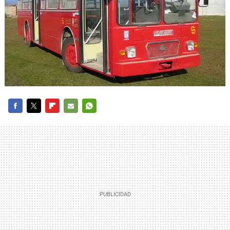
FACEBOOK
TWITTER
FLIPBOARD
E-
WHATSAPP
MAIL