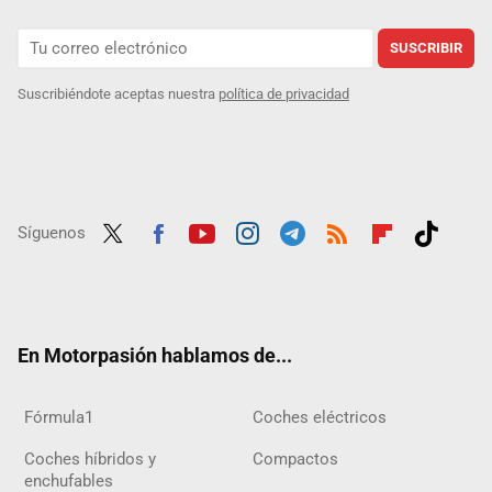
SUSCRIBIR
Suscribiéndote aceptas nuestra
política de privacidad
Síguenos
Twit
Fac
Yout
Inst
Tele
RSS
Flip
Tikt
ter
ebo
ube
agra
gra
boar
ok
ok
m
m
d
En Motorpasión hablamos de...
Fórmula1
Coches eléctricos
Coches híbridos y
Compactos
enchufables