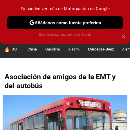
Ya puedes ver más de Motorpasion en Google
PRUEBAS
COCHES ELÉCTRICOS
OBSERVATORIO
F1
Añádenos como fuente preferida
Solo necesitas una cuenta de Google
×
HOY SE HABLA DE
DGT
China
Gasolina
Xiaomi
Mercedes-Benz
Alem
Asociación de amigos de la EMT y
del autobús