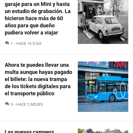
garaje para un Mini y hasta
un estudio de grabación. La
hicieron hace más de 60
años para que dueño
pudiera volver a viajar
COMENTARIOS
1
HACE 16 DÍAS
Ahora te puedes llevar una
multa aunque hayas pagado
el billete: la nueva trampa
de los tickets digitales para
el transporte público
COMENTARIOS
5
HACE 2 MESES
Las nuevas campers