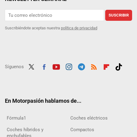
SUSCRIBIR
Suscribiéndote aceptas nuestra
política de privacidad
Síguenos
Twit
Fac
Yout
Inst
Tele
RSS
Flip
Tikt
ter
ebo
ube
agra
gra
boar
ok
ok
m
m
d
En Motorpasión hablamos de...
Fórmula1
Coches eléctricos
Coches híbridos y
Compactos
enchufables