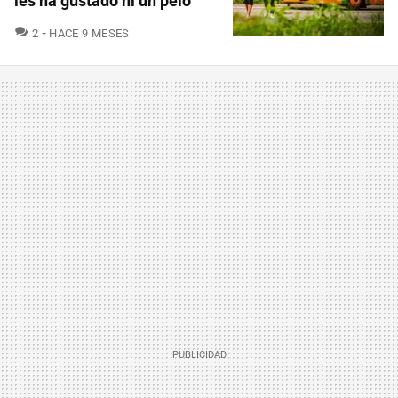
les ha gustado ni un pelo
COMENTARIOS
2
HACE 9 MESES