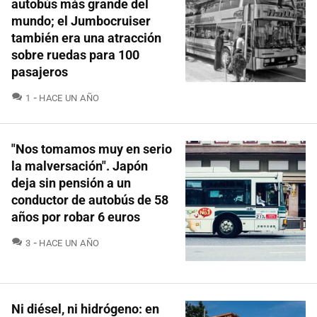
autobús más grande del
mundo; el Jumbocruiser
también era una atracción
sobre ruedas para 100
pasajeros
COMENTARIOS
1
HACE UN AÑO
"Nos tomamos muy en serio
la malversación". Japón
deja sin pensión a un
conductor de autobús de 58
años por robar 6 euros
COMENTARIOS
3
HACE UN AÑO
Ni diésel, ni hidrógeno: en