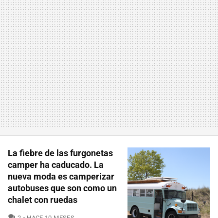
La fiebre de las furgonetas
camper ha caducado. La
nueva moda es camperizar
autobuses que son como un
chalet con ruedas
COMENTARIOS
2
HACE 10 MESES