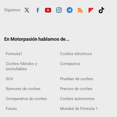
Síguenos
Twit
Fac
Yout
Inst
Tele
RSS
Flip
Tikt
ter
ebo
ube
agra
gra
boar
ok
ok
m
m
d
En Motorpasión hablamos de...
Fórmula1
Coches eléctricos
Coches híbridos y
Compactos
enchufables
SUV
Pruebas de coches
Rumores de coches
Precios de coches
Comparativa de coches
Coches autónomos
Futuro
Mundial de Fórmula 1