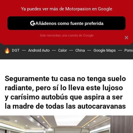
Ya puedes ver más de Motorpasion en Google
PRUEBAS
COCHES ELÉCTRICOS
OBSERVATORIO
F1
Añádenos como fuente preferida
Solo necesitas una cuenta de Google
×
HOY SE HABLA DE
DGT
Android Auto
Calor
China
Google Maps
Pors
Seguramente tu casa no tenga suelo
radiante, pero sí lo lleva este lujoso
y carísimo autobús que aspira a ser
la madre de todas las autocaravanas