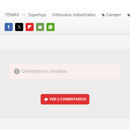
TEMAS
Superlujo
Vehículos industriales
Camper
FACEBOOK
TWITTER
FLIPBOARD
E-
WHATSAPP
MAIL
Comentarios cerrados
VER
2 COMENTARIOS