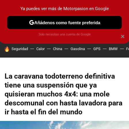
Ya puedes ver más de Motorpasion en Google
PRUEBAS
COCHES ELÉCTRICOS
OBSERVATORIO
F1
Añádenos como fuente preferida
Solo necesitas una cuenta de Google
×
HOY SE HABLA DE
Seguridad
Calor
China
Gasolina
GPS
BMW
F
La caravana todoterreno definitiva
tiene una suspensión que ya
quisieran muchos 4x4: una mole
descomunal con hasta lavadora para
ir hasta el fin del mundo