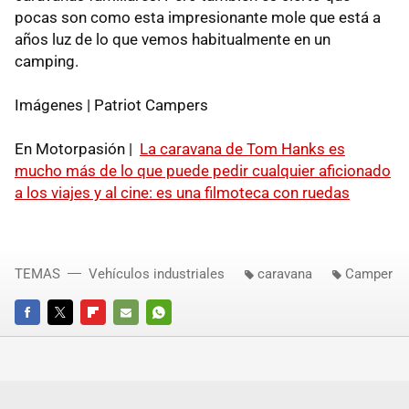
pocas son como esta impresionante mole que está a
años luz de lo que vemos habitualmente en un
camping.
Imágenes | Patriot Campers
En Motorpasión |
La caravana de Tom Hanks es
mucho más de lo que puede pedir cualquier aficionado
a los viajes y al cine: es una filmoteca con ruedas
TEMAS
Vehículos industriales
caravana
Camper
FACEBOOK
TWITTER
FLIPBOARD
E-
WHATSAPP
MAIL