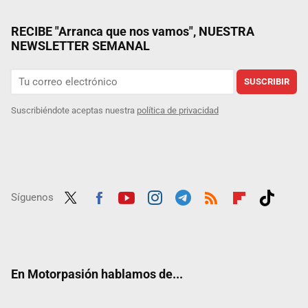
RECIBE "Arranca que nos vamos", NUESTRA
NEWSLETTER SEMANAL
SUSCRIBIR
Suscribiéndote aceptas nuestra
política de privacidad
Síguenos
Twit
Fac
Yout
Inst
Tele
RSS
Flip
Tikt
ter
ebo
ube
agra
gra
boar
ok
ok
m
m
d
En Motorpasión hablamos de...