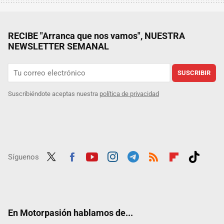
RECIBE "Arranca que nos vamos", NUESTRA
NEWSLETTER SEMANAL
SUSCRIBIR
Suscribiéndote aceptas nuestra
política de privacidad
Síguenos
Twit
Fac
Yout
Inst
Tele
RSS
Flip
Tikt
ter
ebo
ube
agra
gra
boar
ok
ok
m
m
d
En Motorpasión hablamos de...