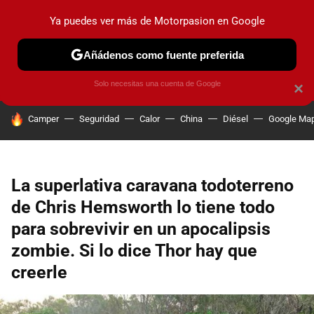
Ya puedes ver más de Motorpasion en Google
PRUEBAS
COCHES ELÉCTRICOS
OBSERVATORIO
F1
Añádenos como fuente preferida
Solo necesitas una cuenta de Google
×
HOY SE HABLA DE
Camper
Seguridad
Calor
China
Diésel
Google Ma
La superlativa caravana todoterreno
de Chris Hemsworth lo tiene todo
para sobrevivir en un apocalipsis
zombie. Si lo dice Thor hay que
creerle