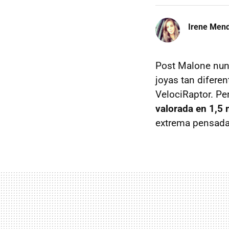
Irene Men
Post Malone nunc
joyas tan difere
VelociRaptor. Pe
valorada en 1,5 
extrema pensada 