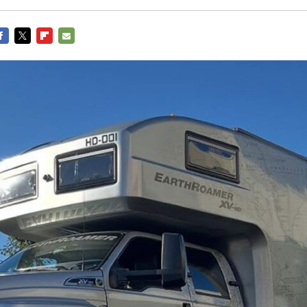
ACEBOOK
TWITTER
FLIPBOARD
E-
MAIL