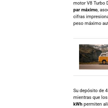
motor V8 Turbo D
par máximo
, as
cifras impresiona
peso máximo aut
Su depósito de 4
mientras que los
kWh
permiten al