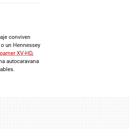
aje conviven
m o un Hennessey
hRoamer XV-HD
,
na autocaravana
ables.