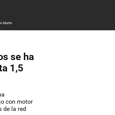
n Martin
os se ha
a 1,5
na
jo con motor
s de la red