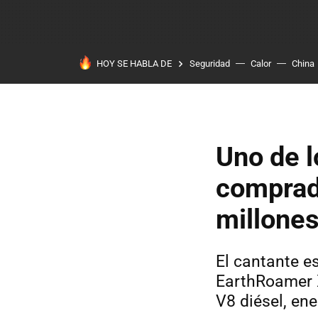
HOY SE HABLA DE
Seguridad
Calor
China
Uno de 
comprad
millones
El cantante e
EarthRoamer X
V8 diésel, ene