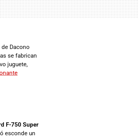
e de Dacono
as se fabrican
vo juguete,
ionante
rd F-750 Super
pó esconde un