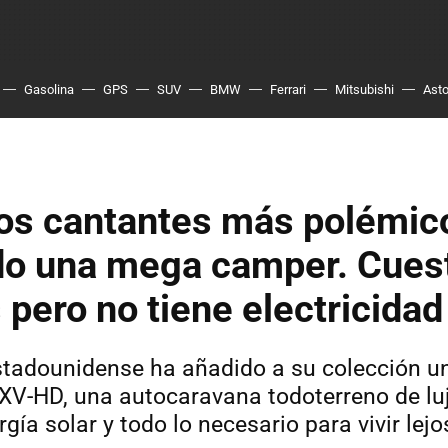
Gasolina
GPS
SUV
BMW
Ferrari
Mitsubishi
Asto
los cantantes más polémic
o una mega camper. Cuest
 pero no tiene electricidad
stadounidense ha añadido a su colección u
V-HD, una autocaravana todoterreno de lu
rgía solar y todo lo necesario para vivir lejo