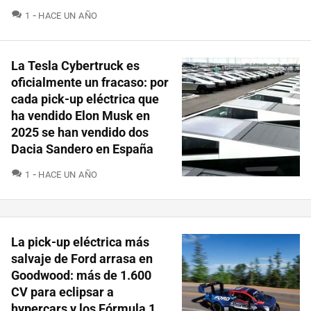
COMENTARIOS
1
HACE UN AÑO
La Tesla Cybertruck es
oficialmente un fracaso: por
cada pick-up eléctrica que
ha vendido Elon Musk en
2025 se han vendido dos
Dacia Sandero en España
COMENTARIOS
1
HACE UN AÑO
La pick-up eléctrica más
salvaje de Ford arrasa en
Goodwood: más de 1.600
CV para eclipsar a
hypercars y los Fórmula 1