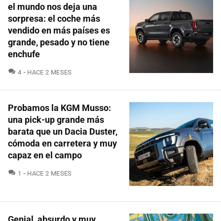
el mundo nos deja una
sorpresa: el coche más
vendido en más países es
grande, pesado y no tiene
enchufe
COMENTARIOS
4
HACE 2 MESES
Probamos la KGM Musso:
una pick-up grande más
barata que un Dacia Duster,
cómoda en carretera y muy
capaz en el campo
COMENTARIOS
1
HACE 2 MESES
Genial, absurdo y muy