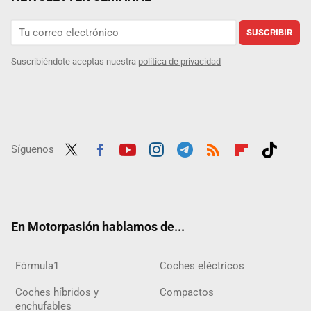
SUSCRIBIR
Suscribiéndote aceptas nuestra
política de privacidad
Síguenos
Twit
Fac
Yout
Inst
Tele
RSS
Flip
Tikt
ter
ebo
ube
agra
gra
boar
ok
ok
m
m
d
En Motorpasión hablamos de...
Fórmula1
Coches eléctricos
Coches híbridos y
Compactos
enchufables