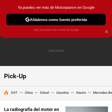
Ya puedes ver más de Motorpasion en Google
PRUEBAS
COCHES ELÉCTRICOS
OBSERVATORIO
F1
Añádenos como fuente preferida
Solo necesitas una cuenta de Google
×
Pick-Up
HOY SE HABLA DE
DGT
China
Diésel
Gasolina
Xiaomi
Mercedes-Be
La radiografía del motor en