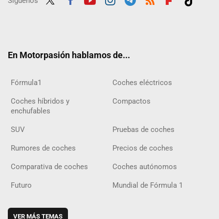
Síguenos
Twit
Fac
Yout
Inst
Tele
RSS
Flip
Tikt
ter
ebo
ube
agra
gra
boar
ok
ok
m
m
d
En Motorpasión hablamos de...
Fórmula1
Coches eléctricos
Coches híbridos y
Compactos
enchufables
SUV
Pruebas de coches
Rumores de coches
Precios de coches
Comparativa de coches
Coches autónomos
Futuro
Mundial de Fórmula 1
VER MÁS TEMAS