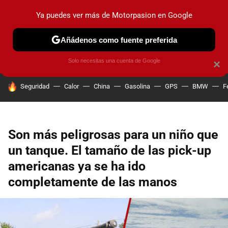
Ya puedes ver más de Motorpasion en Google
PRUEBAS
COCHES ELÉCTRICOS
OBSERVATORIO
F1
Añádenos como fuente preferida
Solo necesitas una cuenta de Google
×
HOY SE HABLA DE
Seguridad
Calor
China
Gasolina
GPS
BMW
F
Son más peligrosas para un niño que
un tanque. El tamaño de las pick-up
americanas ya se ha ido
completamente de las manos