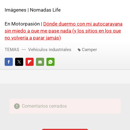
Imágenes | Nomadas Life
En Motorpasión |
Dónde duermo con mi autocaravana
sin miedo a que me pase nada (y los sitios en los que
no volvería a parar jamás)
TEMAS
Vehículos industriales
Camper
FACEBOOK
TWITTER
FLIPBOARD
E-
WHATSAPP
MAIL
Comentarios cerrados