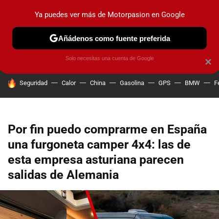
Ya puedes ver más de Motorpasion en Google
PRUEBAS
COCHES ELÉCTRICOS
OBSERVATORIO
F1
Añádenos como fuente preferida
Solo necesitas una cuenta de Google
×
HOY SE HABLA DE
Seguridad
Calor
China
Gasolina
GPS
BMW
F
Por fin puedo comprarme en España
una furgoneta camper 4x4: las de
esta empresa asturiana parecen
salidas de Alemania