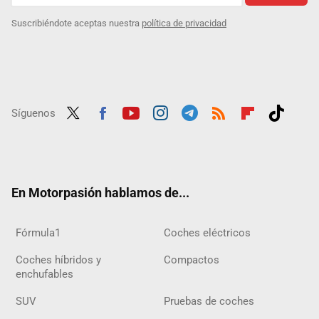
Suscribiéndote aceptas nuestra
política de privacidad
Síguenos
Twit
Fac
Yout
Inst
Tele
RSS
Flip
Tikt
ter
ebo
ube
agra
gra
boar
ok
ok
m
m
d
En Motorpasión hablamos de...
Fórmula1
Coches eléctricos
Coches híbridos y
Compactos
enchufables
SUV
Pruebas de coches