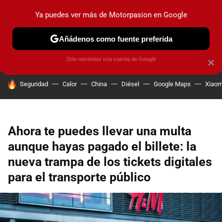
Ya puedes ver más de Motorpasion en Google
PRUEBAS
COCHES ELÉCTRICOS
OBSERVATORIO
F1
Añádenos como fuente preferida
Solo necesitas una cuenta de Google
×
HOY SE HABLA DE
Seguridad
Calor
China
Diésel
Google Maps
Xiaom
Ahora te puedes llevar una multa
aunque hayas pagado el billete: la
nueva trampa de los tickets digitales
para el transporte público