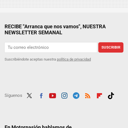
RECIBE "Arranca que nos vamos", NUESTRA
NEWSLETTER SEMANAL
SUSCRIBIR
Suscribiéndote aceptas nuestra
política de privacidad
Síguenos
Twit
Fac
Yout
Inst
Tele
RSS
Flip
Tikt
ter
ebo
ube
agra
gra
boar
ok
ok
m
m
d
En Motorpasión hablamos de...