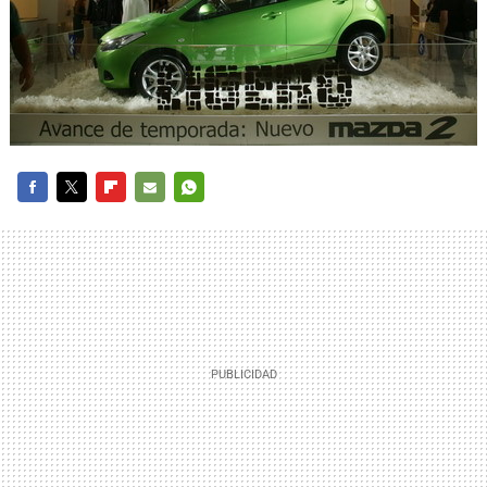
FACEBOOK
TWITTER
FLIPBOARD
E-
WHATSAPP
MAIL