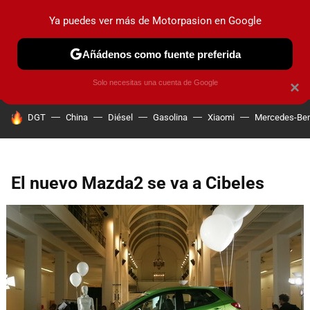
Ya puedes ver más de Motorpasion en Google
PRUEBAS
COCHES ELÉCTRICOS
OBSERVATORIO
F1
Añádenos como fuente preferida
Solo necesitas una cuenta de Google
×
HOY SE HABLA DE
DGT
China
Diésel
Gasolina
Xiaomi
Mercedes-Be
El nuevo Mazda2 se va a Cibeles