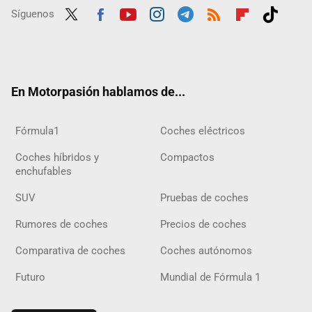
Síguenos
Twit
Fac
Yout
Inst
Tele
RSS
Flip
Tikt
ter
ebo
ube
agra
gra
boar
ok
ok
m
m
d
En Motorpasión hablamos de...
Fórmula1
Coches eléctricos
Coches híbridos y
Compactos
enchufables
SUV
Pruebas de coches
Rumores de coches
Precios de coches
Comparativa de coches
Coches autónomos
Futuro
Mundial de Fórmula 1