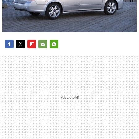
FACEBOOK
TWITTER
FLIPBOARD
E-
WHATSAPP
MAIL