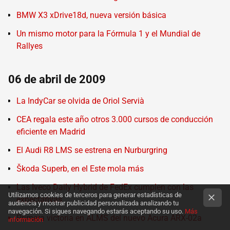
BMW X3 xDrive18d, nueva versión básica
Un mismo motor para la Fórmula 1 y el Mundial de
Rallyes
06 de abril de 2009
La IndyCar se olvida de Oriol Servià
CEA regala este año otros 3.000 cursos de conducción
eficiente en Madrid
El Audi R8 LMS se estrena en Nurburgring
Škoda Superb, en el Este mola más
Las Iveco Daily Hybrid de FedEx cumplen con las
Utilizamos cookies de terceros para generar estadísticas de
expectativas
audiencia y mostrar publicidad personalizada analizando tu
navegación. Si sigues navegando estarás aceptando su uso.
Más
Primera victoria en ALMS del nuevo Acura ARX-02a
información