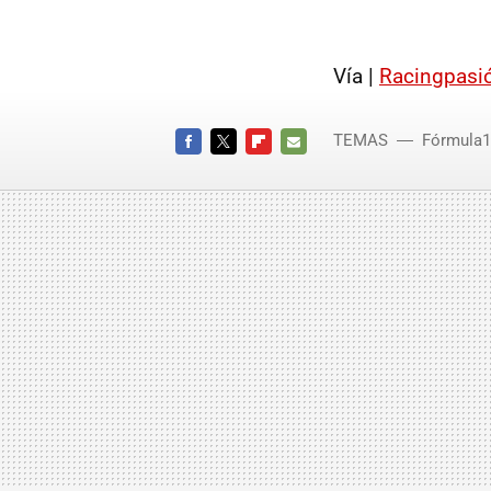
Vía |
Racingpasi
TEMAS
Fórmula1
FACEBOOK
TWITTER
FLIPBOARD
E-
MAIL