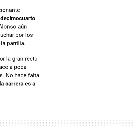
cionante
 decimocuarto
Alonso aún
luchar por los
a parrilla.
r la gran recta
hace a poca
s. No hace falta
la carrera es a