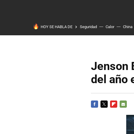
HOY SE HABLA DE
Seguridad
Calor
China
Jenson 
del año 
FACEBOOK
TWITTER
FLIPBOARD
E-
MAIL