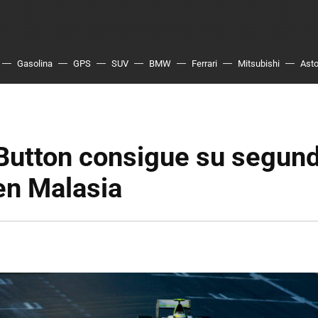
Gasolina
GPS
SUV
BMW
Ferrari
Mitsubishi
Asto
Button consigue su segund
en Malasia