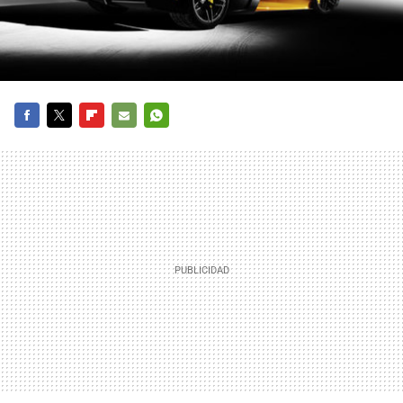
FACEBOOK
TWITTER
FLIPBOARD
E-
WHATSAPP
MAIL