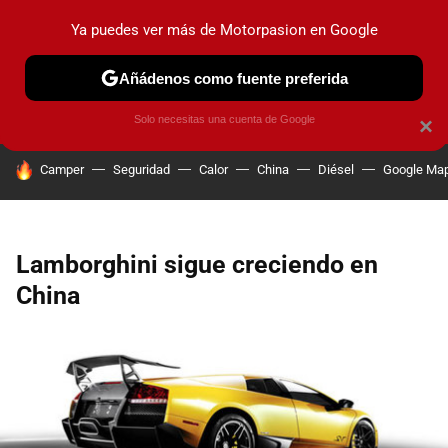
Ya puedes ver más de Motorpasion en Google
PRUEBAS
COCHES ELÉCTRICOS
OBSERVATORIO
F1
Añádenos como fuente preferida
Solo necesitas una cuenta de Google
×
HOY SE HABLA DE
Camper
Seguridad
Calor
China
Diésel
Google Ma
Lamborghini sigue creciendo en
China