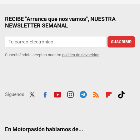
RECIBE "Arranca que nos vamos", NUESTRA
NEWSLETTER SEMANAL
SUSCRIBIR
Suscribiéndote aceptas nuestra
política de privacidad
Síguenos
Twit
Fac
Yout
Inst
Tele
RSS
Flip
Tikt
ter
ebo
ube
agra
gra
boar
ok
ok
m
m
d
En Motorpasión hablamos de...