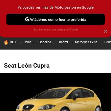
Ya puedes ver más de Motorpasion en Google
PRUEBAS
COCHES ELÉCTRICOS
OBSERVATORIO
F1
Añádenos como fuente preferida
Solo necesitas una cuenta de Google
×
HOY SE HABLA DE
DGT
China
Gasolina
Xiaomi
Mercedes-Benz
Peug
Seat León Cupra