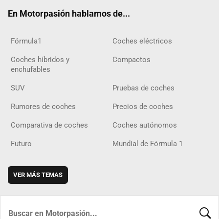
ok
m
m
d
En Motorpasión hablamos de...
Fórmula1
Coches eléctricos
Coches híbridos y
Compactos
enchufables
SUV
Pruebas de coches
Rumores de coches
Precios de coches
Comparativa de coches
Coches autónomos
Futuro
Mundial de Fórmula 1
VER MÁS TEMAS