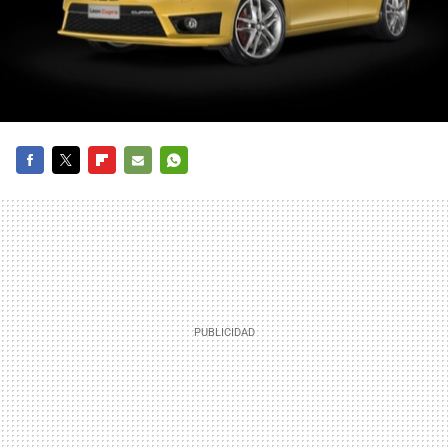
FACEBOOK
TWITTER
FLIPBOARD
E-
WHATSAPP
MAIL