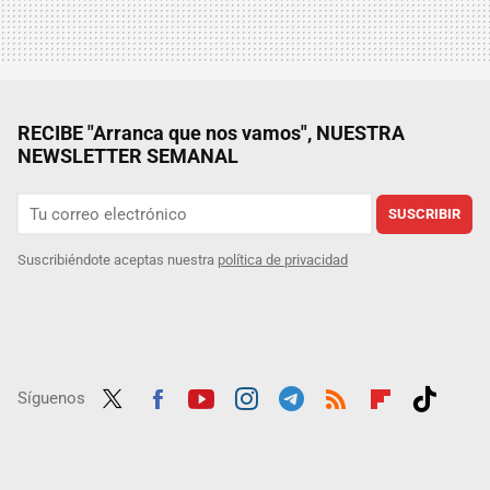
RECIBE "Arranca que nos vamos", NUESTRA
NEWSLETTER SEMANAL
SUSCRIBIR
Suscribiéndote aceptas nuestra
política de privacidad
Síguenos
Twit
Fac
Yout
Inst
Tele
RSS
Flip
Tikt
ter
ebo
ube
agra
gra
boar
ok