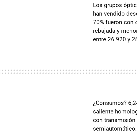
Los grupos óptic
han vendido desd
70% fueron con c
rebajada y meno
entre 26.920 y 2
¿Consumos?
6,2
saliente homolo
con transmisión
semiautomático. P