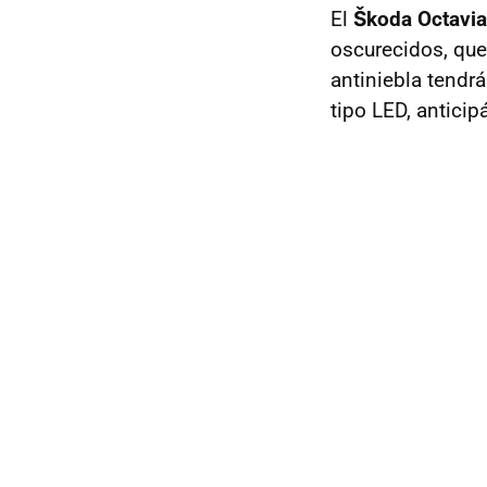
El
Škoda Octavi
oscurecidos, que
antiniebla tendr
tipo
LED
, antici