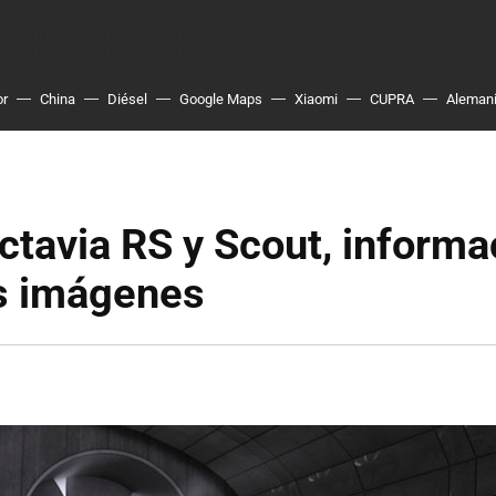
or
China
Diésel
Google Maps
Xiaomi
CUPRA
Aleman
tavia RS y Scout, informa
s imágenes