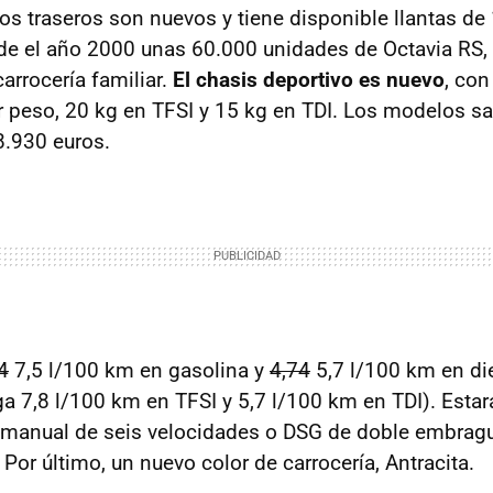
os traseros son nuevos y tiene disponible llantas de
e el año 2000 unas 60.000 unidades de Octavia RS, d
arrocería familiar.
El chasis deportivo es nuevo
, co
r peso, 20 kg en
TFSI
y 15 kg en
TDI
. Los modelos sa
8.930 euros.
4
7,5 l/100 km en gasolina y
4,74
5,7 l/100 km en di
ga 7,8 l/100 km en
TFSI
y 5,7 l/100 km en
TDI
). Esta
 manual de seis velocidades o
DSG
de doble embrag
or último, un nuevo color de carrocería, Antracita.