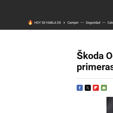
HOY SE HABLA DE
Camper
Seguridad
Cal
Škoda Oc
primera
FACEBOOK
TWITTER
FLIPBOARD
E-
MAIL