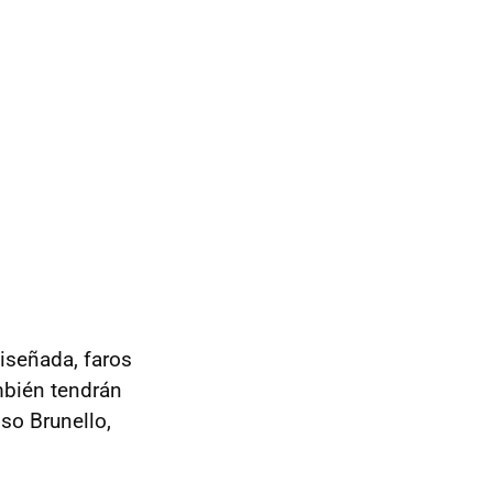
diseñada, faros
mbién tendrán
so Brunello,