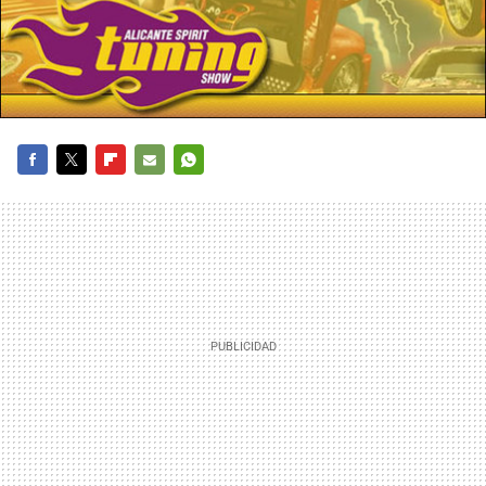
FACEBOOK
TWITTER
FLIPBOARD
E-
WHATSAPP
MAIL