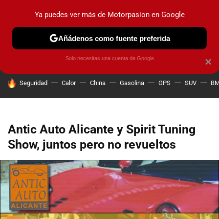
Ya puedes ver más de Motorpasion en Google
PRUEBAS
COCHES ELÉCTRICOS
OBSERVATORIO
F1
Añádenos como fuente preferida
Solo necesitas una cuenta de Google
×
HOY SE HABLA DE
Seguridad
Calor
China
Gasolina
GPS
SUV
B
Antic Auto Alicante y Spirit Tuning
Show, juntos pero no revueltos