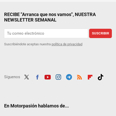
RECIBE "Arranca que nos vamos", NUESTRA
NEWSLETTER SEMANAL
SUSCRIBIR
Suscribiéndote aceptas nuestra
política de privacidad
Síguenos
Twit
Fac
Yout
Inst
Tele
RSS
Flip
Tikt
ter
ebo
ube
agra
gra
boar
ok
ok
m
m
d
En Motorpasión hablamos de...