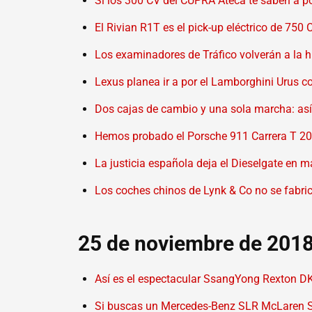
Si los 300 CV del CUPRA Ateca te saben a 
El Rivian R1T es el pick-up eléctrico de 750
Los examinadores de Tráfico volverán a la 
Lexus planea ir a por el Lamborghini Urus c
Dos cajas de cambio y una sola marcha: así 
Hemos probado el Porsche 911 Carrera T 201
La justicia española deja el Dieselgate en 
Los coches chinos de Lynk & Co no se fabri
25 de noviembre de 201
Así es el espectacular SsangYong Rexton DK
Si buscas un Mercedes-Benz SLR McLaren Stir