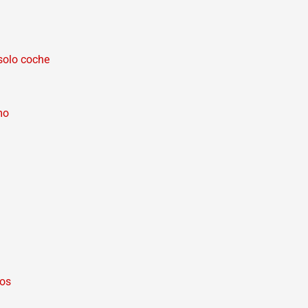
 solo coche
mo
eos