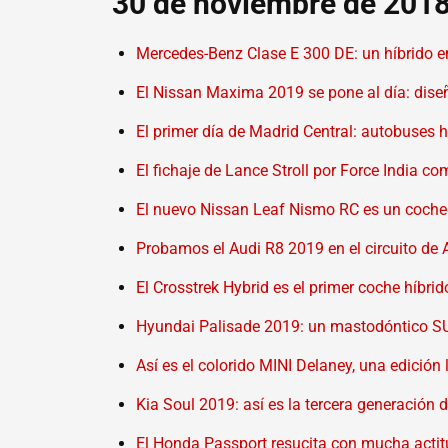
30 de noviembre de 201
Mercedes-Benz Clase E 300 DE: un híbrido 
El Nissan Maxima 2019 se pone al día: dis
El primer día de Madrid Central: autobuses
El fichaje de Lance Stroll por Force India co
El nuevo Nissan Leaf Nismo RC es un coche e
Probamos el Audi R8 2019 en el circuito de 
El Crosstrek Hybrid es el primer coche híb
Hyundai Palisade 2019: un mastodóntico SUV
Así es el colorido MINI Delaney, una edició
Kia Soul 2019: así es la tercera generación
El Honda Passport resucita con mucha actit