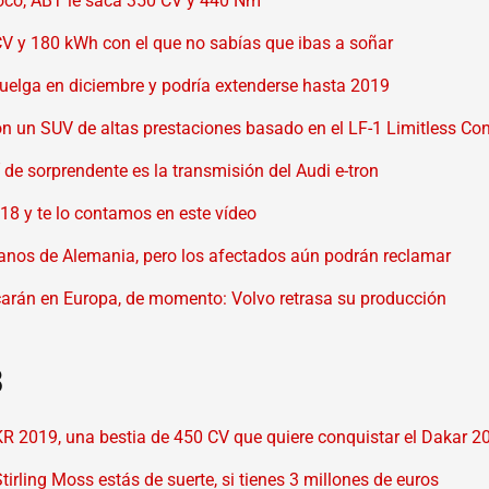
poco, ABT le saca 350 CV y 440 Nm
 CV y 180 kWh con el que no sabías que ibas a soñar
huelga en diciembre y podría extenderse hasta 2019
on un SUV de altas prestaciones basado en el LF-1 Limitless Co
de sorprendente es la transmisión del Audi e-tron
8 y te lo contamos en este vídeo
manos de Alemania, pero los afectados aún podrán reclamar
carán en Europa, de momento: Volvo retrasa su producción
8
R 2019, una bestia de 450 CV que quiere conquistar el Dakar 2
ling Moss estás de suerte, si tienes 3 millones de euros