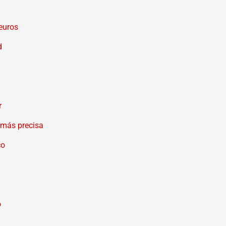
euros
d
r
o más precisa
co
o