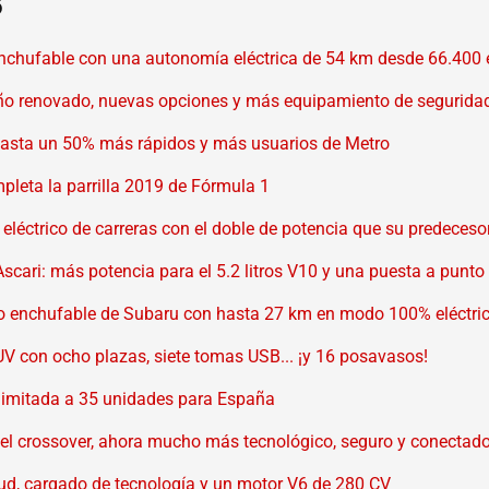
8
enchufable con una autonomía eléctrica de 54 km desde 66.400 
eño renovado, nuevas opciones y más equipamiento de segurida
 hasta un 50% más rápidos y más usuarios de Metro
mpleta la parrilla 2019 de Fórmula 1
léctrico de carreras con el doble de potencia que su predeceso
Ascari: más potencia para el 5.2 litros V10 y una puesta a punt
rido enchufable de Subaru con hasta 27 km en modo 100% eléctri
 con ocho plazas, siete tomas USB... ¡y 16 posavasos!
n limitada a 35 unidades para España
 del crossover, ahora mucho más tecnológico, seguro y conectad
ud, cargado de tecnología y un motor V6 de 280 CV