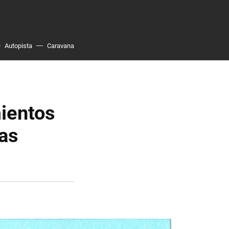
Autopista
Caravana
mientos
las