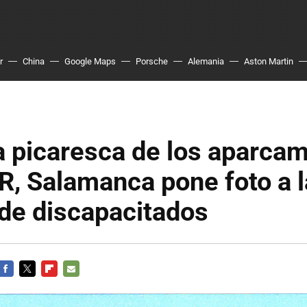
r
China
Google Maps
Porsche
Alemania
Aston Martin
a picaresca de los aparca
, Salamanca pone foto a 
 de discapacitados
FACEBOOK
TWITTER
FLIPBOARD
E-
MAIL