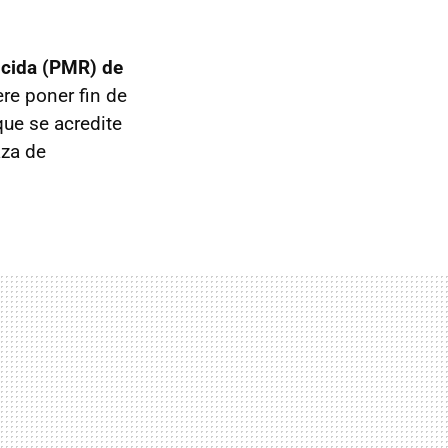
ucida (PMR) de
re poner fin de
que se acredite
aza de