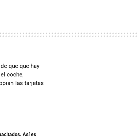
a de que que hay
 el coche,
opian las tarjetas
acitados. Así es