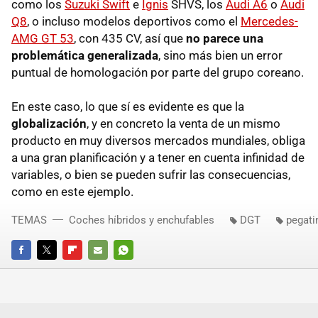
como los
Suzuki Swift
e
Ignis
SHVS, los
Audi A6
o
Audi
Q8
, o incluso modelos deportivos como el
Mercedes-
AMG GT 53
, con 435 CV, así que
no parece una
problemática generalizada
, sino más bien un error
puntual de homologación por parte del grupo coreano.
En este caso, lo que sí es evidente es que la
globalización
, y en concreto la venta de un mismo
producto en muy diversos mercados mundiales, obliga
a una gran planificación y a tener en cuenta infinidad de
variables, o bien se pueden sufrir las consecuencias,
como en este ejemplo.
TEMAS
Coches híbridos y enchufables
DGT
pegati
FACEBOOK
TWITTER
FLIPBOARD
E-
WHATSAPP
MAIL