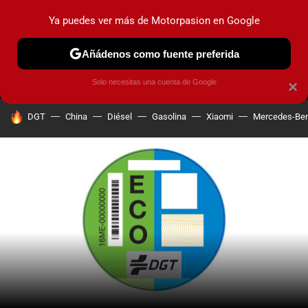
Ya puedes ver más de Motorpasion en Google
MENÚ
NUEVO
Añádenos como fuente preferida
PRUEBAS
COCHES ELÉCTRICOS
OBSERVATORIO
F1
Solo necesitas una cuenta de Google
×
HOY SE HABLA DE
DGT
China
Diésel
Gasolina
Xiaomi
Mercedes-Be