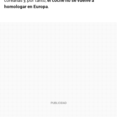
coreanas y, por tanto,
el coche no se vuelve a
homologar en Europa
.