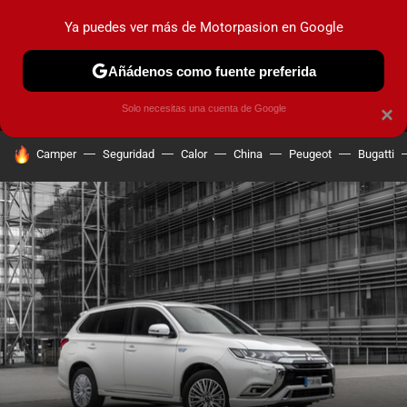
Ya puedes ver más de Motorpasion en Google
MENÚ
NUEVO
Añádenos como fuente preferida
PRUEBAS
COCHES ELÉCTRICOS
OBSERVATORIO
F1
Solo necesitas una cuenta de Google
×
HOY SE HABLA DE
Camper
Seguridad
Calor
China
Peugeot
Bugatti