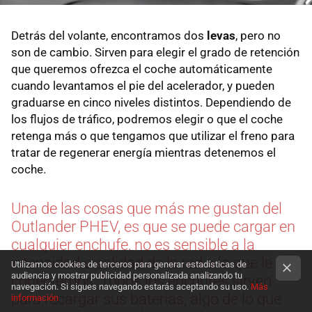
Detrás del volante, encontramos dos
levas
, pero no
son de cambio. Sirven para elegir el grado de retención
que queremos ofrezca el coche automáticamente
cuando levantamos el pie del acelerador, y pueden
graduarse en cinco niveles distintos. Dependiendo de
los flujos de tráfico, podremos elegir o que el coche
retenga más o que tengamos que utilizar el freno para
tratar de regenerar energía mientras detenemos el
coche.
Una de las cosas que más me gustan del
Outlander PHEV, es que se puede cargar en
cualquier enchufe, no es sensible a la
intensidad o calidad de la red a la que le
Utilizamos cookies de terceros para generar estadísticas de
audiencia y mostrar publicidad personalizada analizando tu
conectemos. Todos los enchufes sirven
navegación. Si sigues navegando estarás aceptando su uso.
Más
para recargar sus baterías, algo de lo que
información