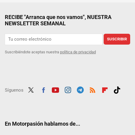
RECIBE "Arranca que nos vamos", NUESTRA
NEWSLETTER SEMANAL
SUSCRIBIR
Suscribiéndote aceptas nuestra
política de privacidad
Síguenos
Twit
Fac
Yout
Inst
Tele
RSS
Flip
Tikt
ter
ebo
ube
agra
gra
boar
ok
ok
m
m
d
En Motorpasión hablamos de...