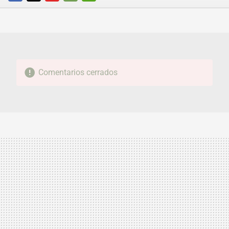
FACEBOOK
TWITTER
FLIPBOARD
E-
WHATSAPP
MAIL
Comentarios cerrados