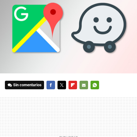
Sin comentarios
FACEBOOK
TWITTER
FLIPBOARD
E-
WHATSAPP
MAIL