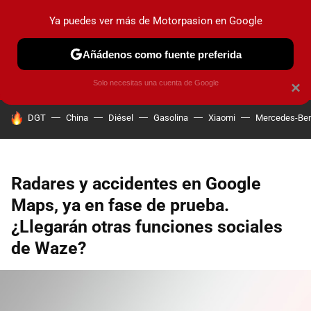
Ya puedes ver más de Motorpasion en Google
PRUEBAS
COCHES ELÉCTRICOS
OBSERVATORIO
F1
Añádenos como fuente preferida
Solo necesitas una cuenta de Google
×
HOY SE HABLA DE
DGT
China
Diésel
Gasolina
Xiaomi
Mercedes-Be
Radares y accidentes en Google
Maps, ya en fase de prueba.
¿Llegarán otras funciones sociales
de Waze?