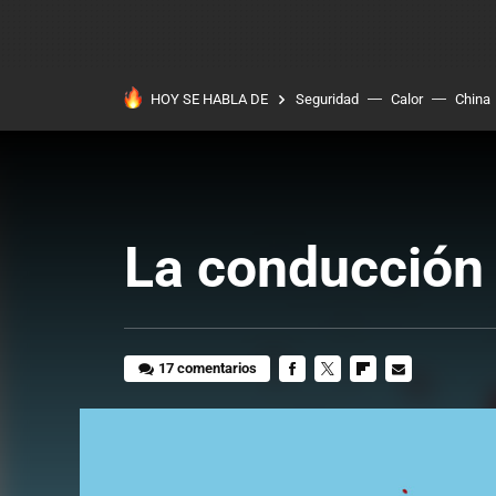
HOY SE HABLA DE
Seguridad
Calor
China
La conducción 
17 comentarios
FACEBOOK
TWITTER
FLIPBOARD
E-
MAIL