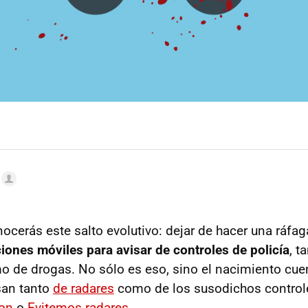
cerás este salto evolutivo: dejar de hacer una ráfag
ciones móviles para avisar de controles de policía
, t
 de drogas. No sólo es eso, sino el nacimiento cue
san tanto
de radares
como de los susodichos control
eon
o
Evitemos radares
.