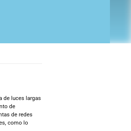
a de luces largas
anto de
ntas de redes
es, como lo