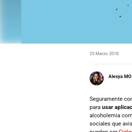
25 Marzo 2018
Alesya MO
Seguramente cono
para
usar aplica
alcoholemia como
sociales que avi
pueden ser
Cyrl