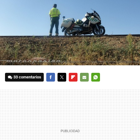
33 comentarios
FACEBOOK
TWITTER
FLIPBOARD
E-
WHATSAPP
MAIL