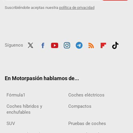
Suscribiéndote aceptas nuestra
política de privacidad
Síguenos
Twit
Fac
Yout
Inst
Tele
RSS
Flip
Tikt
ter
ebo
ube
agra
gra
boar
ok
ok
m
m
d
En Motorpasión hablamos de...
Fórmula1
Coches eléctricos
Coches híbridos y
Compactos
enchufables
SUV
Pruebas de coches