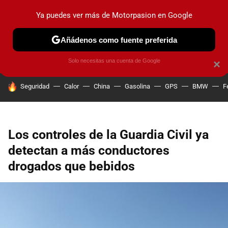
Ya puedes ver más de Motorpasion en Google
PRUEBAS
COCHES ELÉCTRICOS
OBSERVATORIO
F1
Añádenos como fuente preferida
Solo necesitas una cuenta de Google
×
HOY SE HABLA DE
Seguridad
Calor
China
Gasolina
GPS
BMW
F
Los controles de la Guardia Civil ya
detectan a más conductores
drogados que bebidos