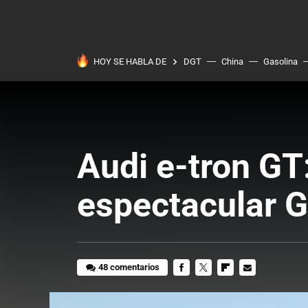
HOY SE HABLA DE
DGT
China
Gasolina
Audi e-tron GT:
espectacular G
48 comentarios
FACEBOOK
TWITTER
FLIPBOARD
E-
MAIL