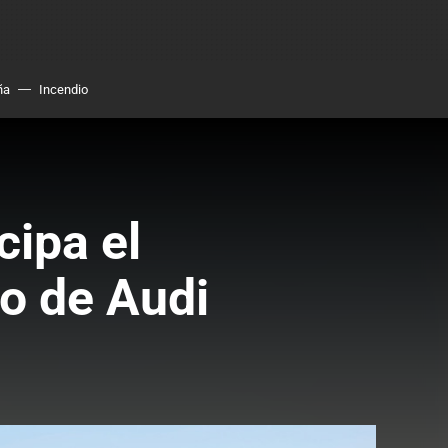
ña
Incendio
cipa el
co de Audi