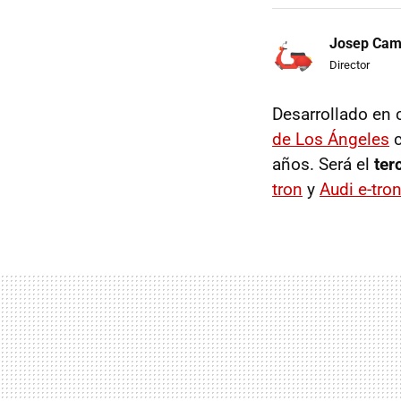
Josep Ca
Director
Desarrollado en 
de Los Ángeles
años. Será el
ter
tron
y
Audi e-tro