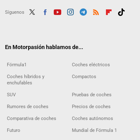
Síguenos
Twit
Fac
Yout
Inst
Tele
RSS
Flip
Tikt
ter
ebo
ube
agra
gra
boar
ok
ok
m
m
d
En Motorpasión hablamos de...
Fórmula1
Coches eléctricos
Coches híbridos y
Compactos
enchufables
SUV
Pruebas de coches
Rumores de coches
Precios de coches
Comparativa de coches
Coches autónomos
Futuro
Mundial de Fórmula 1