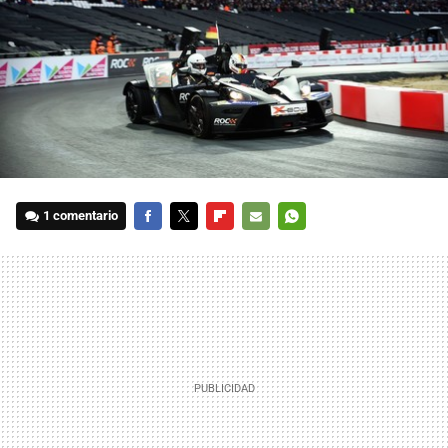
1 comentario
FACEBOOK
TWITTER
FLIPBOARD
E-
WHATSAPP
MAIL