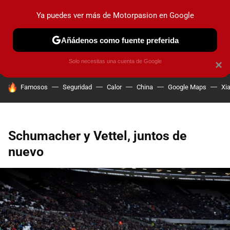
Ya puedes ver más de Motorpasion en Google
PRUEBAS
COCHES ELÉCTRICOS
OBSERVATORIO
F1
Añádenos como fuente preferida
Solo necesitas una cuenta de Google
×
HOY SE HABLA DE
Famosos
Seguridad
Calor
China
Google Maps
Xi
Schumacher y Vettel, juntos de
nuevo