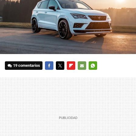
19 comentarios
FACEBOOK
TWITTER
FLIPBOARD
E-
WHATSAPP
MAIL