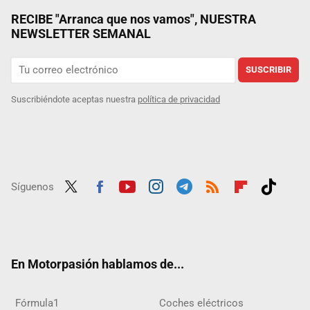
RECIBE "Arranca que nos vamos", NUESTRA
NEWSLETTER SEMANAL
SUSCRIBIR
Suscribiéndote aceptas nuestra
política de privacidad
Síguenos
Twit
Fac
Yout
Inst
Tele
RSS
Flip
Tikt
ter
ebo
ube
agra
gra
boar
ok
ok
m
m
d
En Motorpasión hablamos de...
Fórmula1
Coches eléctricos