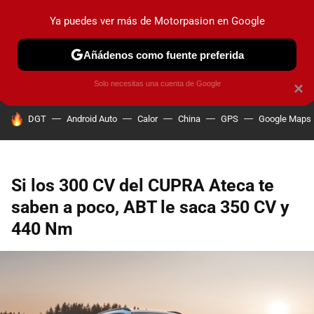
Ya puedes ver más de Motorpasion en Google
PRUEBAS
COCHES ELÉCTRICOS
OBSERVATORIO
F1
Añádenos como fuente preferida
Solo necesitas una cuenta de Google
×
HOY SE HABLA DE
DGT
Android Auto
Calor
China
GPS
Google Maps
Si los 300 CV del CUPRA Ateca te
saben a poco, ABT le saca 350 CV y
440 Nm