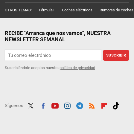
OTROS TEMAS:
Fórmula1
Coches eléctricos
Rumores de coches
RECIBE "Arranca que nos vamos", NUESTRA
NEWSLETTER SEMANAL
SUSCRIBIR
Suscribiéndote aceptas nuestra
política de privacidad
Síguenos
Twit
Fac
Yout
Inst
Tele
RSS
Flip
Tikt
ter
ebo
ube
agra
gra
boar
ok
ok
m
m
d