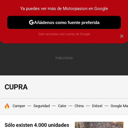
Ya puedes ver más de Motorpasion en Google
PRUEBAS
COCHES ELÉCTRICOS
OBSERVATORIO
F1
Añádenos como fuente preferida
Solo necesitas una cuenta de Google
×
CUPRA
HOY SE HABLA DE
Camper
Seguridad
Calor
China
Diésel
Google M
Sólo existen 4.000 unidades