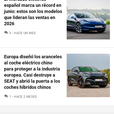
español marca un récord en
junio: estos son los modelos
que lideran las ventas en
2026
COMENTARIOS
5
HACE UN MES
Europa diseñó los aranceles
al coche eléctrico chino
para proteger a la industria
europea. Casi destruye a
SEAT y abrió la puerta a los
coches híbridos chinos
COMENTARIOS
1
HACE 2 MESES