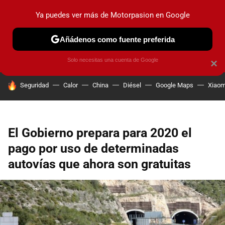
Ya puedes ver más de Motorpasion en Google
PRUEBAS
COCHES ELÉCTRICOS
OBSERVATORIO
F1
Añádenos como fuente preferida
Solo necesitas una cuenta de Google
×
HOY SE HABLA DE
Seguridad
Calor
China
Diésel
Google Maps
Xiaom
El Gobierno prepara para 2020 el
pago por uso de determinadas
autovías que ahora son gratuitas