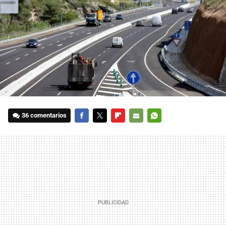
36 comentarios
FACEBOOK
TWITTER
FLIPBOARD
E-
WHATSAPP
MAIL