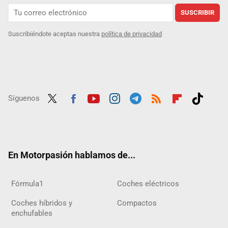
SUSCRIBIR
Suscribiéndote aceptas nuestra
política de privacidad
Síguenos
Twit
Fac
Yout
Inst
Tele
RSS
Flip
Tikt
ter
ebo
ube
agra
gra
boar
ok
ok
m
m
d
En Motorpasión hablamos de...
Fórmula1
Coches eléctricos
Coches híbridos y
Compactos
enchufables