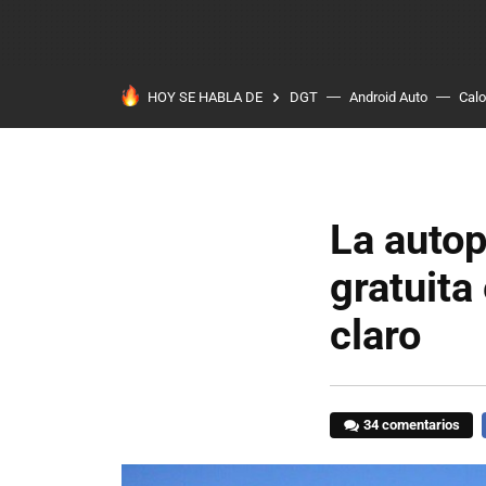
HOY SE HABLA DE
DGT
Android Auto
Calo
La autop
gratuita
claro
34 comentarios