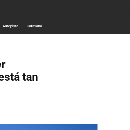
Autopista
Caravana
er
está tan