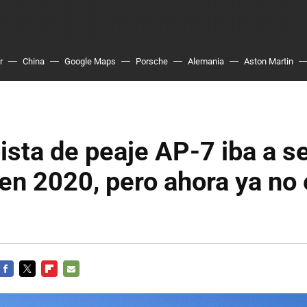
r
China
Google Maps
Porsche
Alemania
Aston Martin
ista de peaje AP-7 iba a s
 en 2020, pero ahora ya no 
FACEBOOK
TWITTER
FLIPBOARD
E-
MAIL