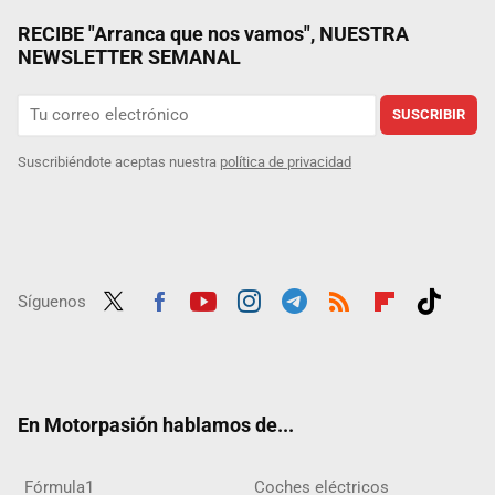
RECIBE "Arranca que nos vamos", NUESTRA
NEWSLETTER SEMANAL
SUSCRIBIR
Suscribiéndote aceptas nuestra
política de privacidad
Síguenos
Twit
Fac
Yout
Inst
Tele
RSS
Flip
Tikt
ter
ebo
ube
agra
gra
boar
ok
ok
m
m
d
En Motorpasión hablamos de...
Fórmula1
Coches eléctricos