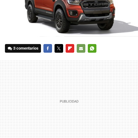
3 comentarios
FACEBOOK
TWITTER
FLIPBOARD
E-
WHATSAPP
MAIL