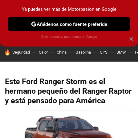
Ya puedes ver más de Motorpasion en Google
MENÚ
NUEVO
Añádenos como fuente preferida
PRUEBAS
COCHES ELÉCTRICOS
OBSERVATORIO
F1
Solo necesitas una cuenta de Google
×
HOY SE HABLA DE
Seguridad
Calor
China
Gasolina
GPS
BMW
F
Este Ford Ranger Storm es el
hermano pequeño del Ranger Raptor
y está pensado para América