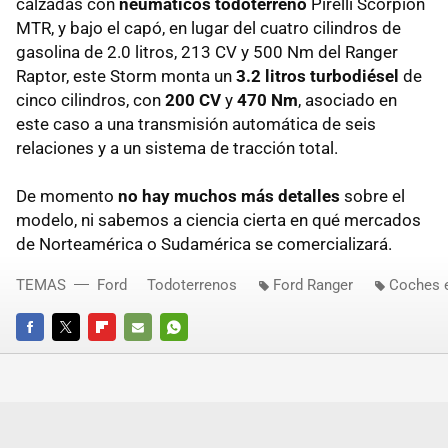
calzadas con
neumáticos todoterreno
Pirelli Scorpion
MTR, y bajo el capó, en lugar del cuatro cilindros de
gasolina de 2.0 litros, 213 CV y 500 Nm del Ranger
Raptor, este Storm monta un
3.2 litros turbodiésel
de
cinco cilindros, con
200 CV
y
470 Nm
, asociado en
este caso a una transmisión automática de seis
relaciones y a un sistema de tracción total.
De momento
no hay muchos más detalles
sobre el
modelo, ni sabemos a ciencia cierta en qué mercados
de Norteamérica o Sudamérica se comercializará.
TEMAS
Ford
Todoterrenos
Ford Ranger
Coches e
FACEBOOK
TWITTER
FLIPBOARD
E-
WHATSAPP
MAIL