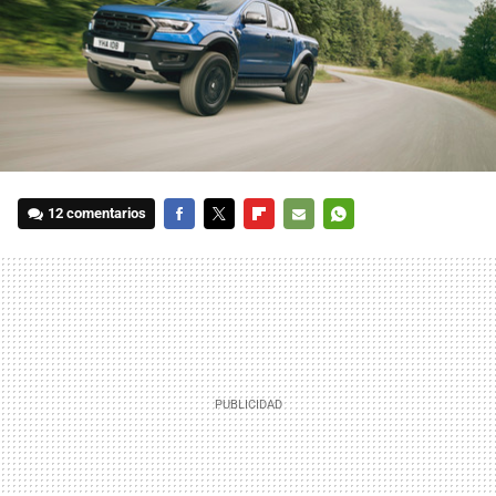
12 comentarios
FACEBOOK
TWITTER
FLIPBOARD
E-
WHATSAPP
MAIL