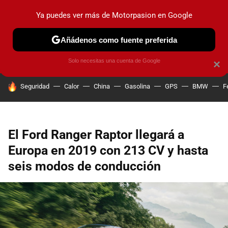
Ya puedes ver más de Motorpasion en Google
PRUEBAS
COCHES ELÉCTRICOS
OBSERVATORIO
F1
Añádenos como fuente preferida
Solo necesitas una cuenta de Google
×
HOY SE HABLA DE
Seguridad
Calor
China
Gasolina
GPS
BMW
F
El Ford Ranger Raptor llegará a
Europa en 2019 con 213 CV y hasta
seis modos de conducción