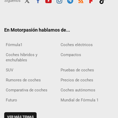
Síguenos
Twit
Fac
Yout
Inst
Tele
RSS
Flip
Tikt
ter
ebo
ube
agra
gra
boar
ok
ok
m
m
d
En Motorpasión hablamos de...
Fórmula1
Coches eléctricos
Coches híbridos y
Compactos
enchufables
SUV
Pruebas de coches
Rumores de coches
Precios de coches
Comparativa de coches
Coches autónomos
Futuro
Mundial de Fórmula 1
VER MÁS TEMAS