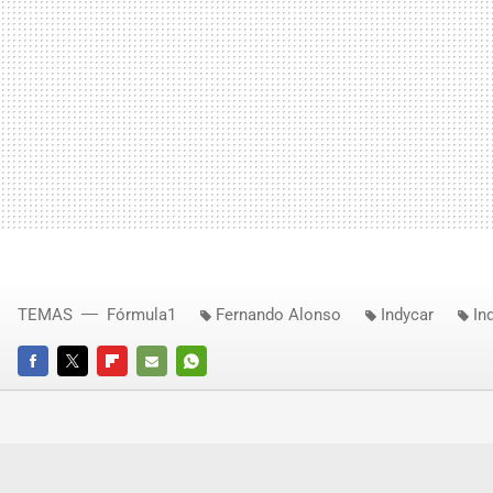
TEMAS
Fórmula1
Fernando Alonso
Indycar
In
FACEBOOK
TWITTER
FLIPBOARD
E-
WHATSAPP
MAIL