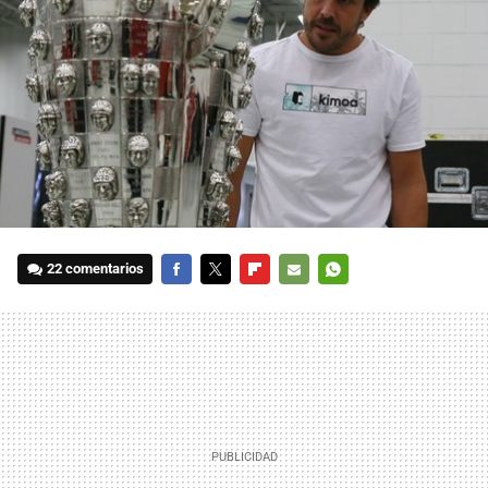
22 comentarios
FACEBOOK
TWITTER
FLIPBOARD
E-
WHATSAPP
MAIL