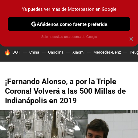
Ya puedes ver más de Motorpasion en Google
PRUEBAS
COCHES ELÉCTRICOS
OBSERVATORIO
F1
Añádenos como fuente preferida
Solo necesitas una cuenta de Google
×
HOY SE HABLA DE
DGT
China
Gasolina
Xiaomi
Mercedes-Benz
Peug
¡Fernando Alonso, a por la Triple
Corona! Volverá a las 500 Millas de
Indianápolis en 2019