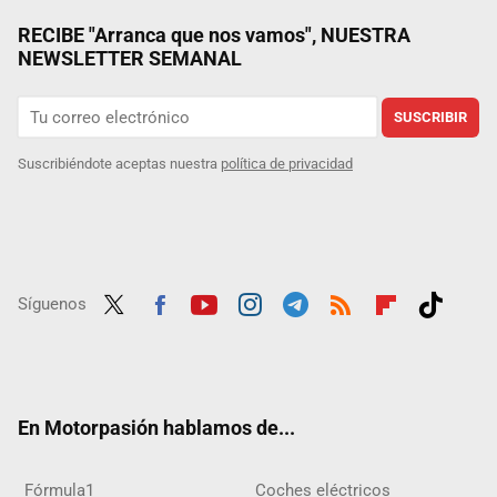
RECIBE "Arranca que nos vamos", NUESTRA
NEWSLETTER SEMANAL
SUSCRIBIR
Suscribiéndote aceptas nuestra
política de privacidad
Síguenos
Twit
Fac
Yout
Inst
Tele
RSS
Flip
Tikt
ter
ebo
ube
agra
gra
boar
ok
ok
m
m
d
En Motorpasión hablamos de...
Fórmula1
Coches eléctricos