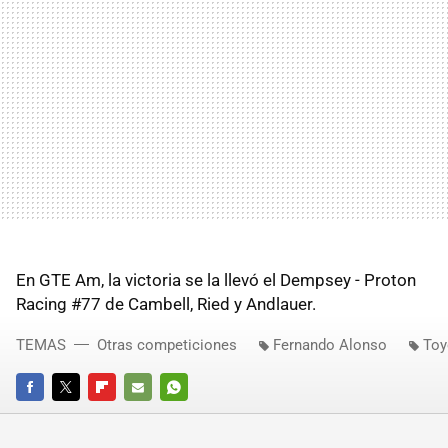
En GTE Am, la victoria se la llevó el Dempsey - Proton
Racing #77 de Cambell, Ried y Andlauer.
TEMAS
Otras competiciones
Fernando Alonso
Toy
FACEBOOK
TWITTER
FLIPBOARD
E-
WHATSAPP
MAIL