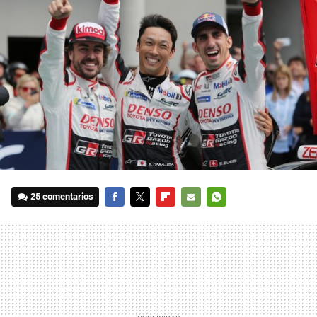
25 comentarios
FACEBOOK
TWITTER
FLIPBOARD
E-
WHATSAPP
MAIL