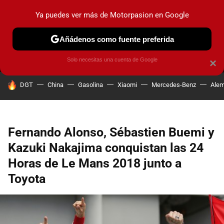
Ya puedes ver más de Motorpasion en Google
MENÚ
NUEVO
Añádenos como fuente preferida
PRUEBAS
COCHES ELÉCTRICOS
OBSERVATORIO
F1
Solo necesitas una cuenta de Google
×
HOY SE HABLA DE
DGT
China
Gasolina
Xiaomi
Mercedes-Benz
Alem
Fernando Alonso, Sébastien Buemi y
Kazuki Nakajima conquistan las 24
Horas de Le Mans 2018 junto a
Toyota