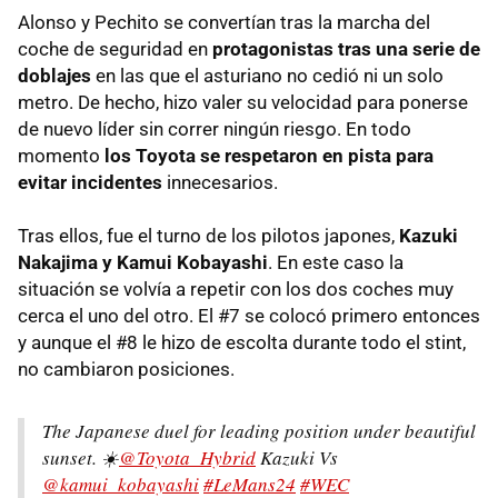
Alonso y Pechito se convertían tras la marcha del
coche de seguridad en
protagonistas tras una serie de
doblajes
en las que el asturiano no cedió ni un solo
metro. De hecho, hizo valer su velocidad para ponerse
de nuevo líder sin correr ningún riesgo. En todo
momento
los Toyota se respetaron en pista para
evitar incidentes
innecesarios.
Tras ellos, fue el turno de los pilotos japones,
Kazuki
Nakajima y Kamui Kobayashi
. En este caso la
situación se volvía a repetir con los dos coches muy
cerca el uno del otro. El #7 se colocó primero entonces
y aunque el #8 le hizo de escolta durante todo el stint,
no cambiaron posiciones.
The Japanese duel for leading position under beautiful
sunset. ☀️
@Toyota_Hybrid
Kazuki Vs
@kamui_kobayashi
#LeMans24
#WEC