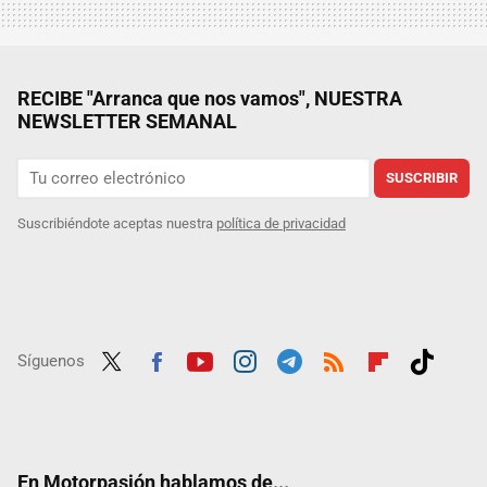
RECIBE "Arranca que nos vamos", NUESTRA
NEWSLETTER SEMANAL
SUSCRIBIR
Suscribiéndote aceptas nuestra
política de privacidad
Síguenos
Twit
Fac
Yout
Inst
Tele
RSS
Flip
Tikt
ter
ebo
ube
agra
gra
boar
ok
ok
m
m
d
En Motorpasión hablamos de...