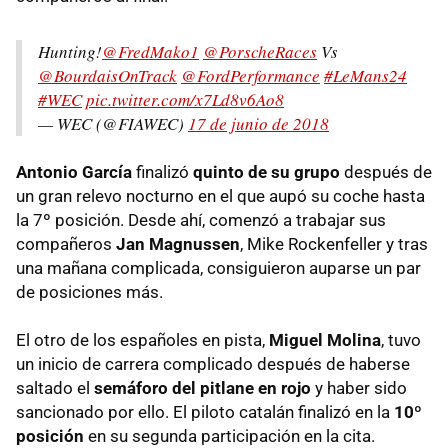
Hunting!
@FredMako1
@PorscheRaces
Vs
@BourdaisOnTrack
@FordPerformance
#LeMans24
#WEC
pic.twitter.com/x7Ld8v6Ao8
— WEC (@FIAWEC)
17 de junio de 2018
Antonio García
finalizó
quinto de su grupo
después de
un gran relevo nocturno en el que aupó su coche hasta
la 7º posición. Desde ahí, comenzó a trabajar sus
compañeros
Jan Magnussen
, Mike Rockenfeller y tras
una mañana complicada, consiguieron auparse un par
de posiciones más.
El otro de los españoles en pista,
Miguel Molina
, tuvo
un inicio de carrera complicado después de haberse
saltado el
semáforo del pitlane en rojo
y haber sido
sancionado por ello. El piloto catalán finalizó en la
10º
posición
en su segunda participación en la cita.