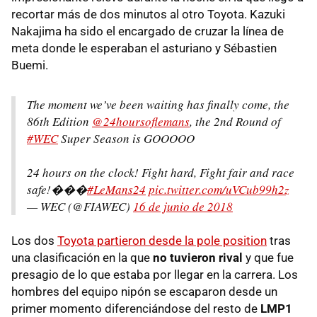
recortar más de dos minutos al otro Toyota. Kazuki
Nakajima ha sido el encargado de cruzar la línea de
meta donde le esperaban el asturiano y Sébastien
Buemi.
The moment we’ve been waiting has finally come, the
86th Edition
@24hoursoflemans
, the 2nd Round of
#WEC
Super Season is GOOOOO
24 hours on the clock! Fight hard, Fight fair and race
safe!���
#LeMans24
pic.twitter.com/uVCub99h2z
— WEC (@FIAWEC)
16 de junio de 2018
Los dos
Toyota partieron desde la pole position
tras
una clasificación en la que
no tuvieron rival
y que fue
presagio de lo que estaba por llegar en la carrera. Los
hombres del equipo nipón se escaparon desde un
primer momento diferenciándose del resto de
LMP1