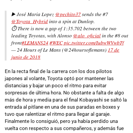
▶️ José Maria Lopez
@pechito37
sends the #7
@Toyota_Hybrid
into a spin at Dunlop.
⏱️ There is now a gap of 1:35.702 between the two
leading Toyotas, with Alonso
@alo_oficial
in the #8 out
front
#LEMANS24
#WEC
pic.twitter.com/IubwWVwbTf
— 24 Hours of Le Mans (@24hoursoflemans)
17 de
junio de 2018
En la recta final de la carrera con los dos pilotos
japones al volante, Toyota optó por mantener las
distancias y bajar un poco el ritmo para evitar
sorpresas de última hora. No obstante a falta de algo
más de hora y media para el final Kobayashi se saltó la
entrada al pitlane en una de sus paradas en boxes y
tuvo que ralentizar el ritmo para llegar al garaje.
Finalmente lo consiguió, pero ya había perdido una
vuelta con respecto a sus compañeros, y además fue