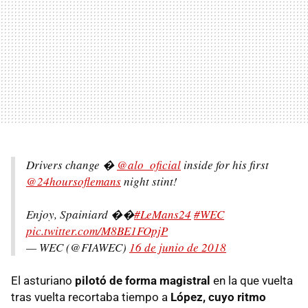
Drivers change �
@alo_oficial
inside for his first
@24hoursoflemans
night stint!
Enjoy, Spainiard ��
#LeMans24
#WEC
pic.twitter.com/M8BE1FOpjP
— WEC (@FIAWEC)
16 de junio de 2018
El asturiano
pilotó de forma magistral
en la que vuelta
tras vuelta recortaba tiempo a
López, cuyo ritmo