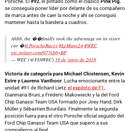
Porsche. El
#92
, el pintado como el clásico
Pink Pig
,
se conseguía poner líder por delante de su compañero
de marca antes de caer la noche y ahí se consiguió
mantener hasta la bandera a cuadros.
Ahhh, the ��finally took the adventage on its sister
car �
@PorscheRaces
#LeMans24
#WEC
pic.twitter.com/073iIt6yBP
— WEC (@FIAWEC)
16 de junio de 2018
Victoria de categoría para Michael Chistensen, Kevin
Estre y Laurens Vanthoor
. Lucha emocionante entre la
unidad #91 de Richard Lietz,
el expiloto de F1
,
Gianmaria Bruni, y Fréderic Makowiecki y la del Ford
Chip Ganassi Team USA formado por Joey Hand, Dirk
Müller y Sébastien Bourdais. Finalmente la segunda
posición fuera para el otro Porsche oficial seguido del
Ford Chip Ganassi Team USA que superó a sus
compañeros al final.