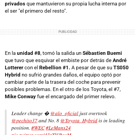
privados
que mantuvieron su propia lucha interna por
el ser "el primero del resto".
En la
unidad #8
, tomó la salida un
Sébastien Buemi
que tuvo que esquivar el embiste por detrás de
André
Lotterer
con el
Rebellion #1.
A pesar de que su
TS050
Hybrid
no sufrió grandes daños, el equipo optó por
cambiar parte de la trasera del coche para prevenir
posibles problemas. En el otro de los Toyota, el #7,
Mike Conway
fue el encargado del primer relevo.
Leader change �
@alo_oficial
just overtook
@pechito37
and No. 8
@Toyota_Hybrid
is in leading
position.
#WEC
#LeMans24
pic.twitter.com/d3rTlSRqcM