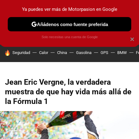
Ya puedes ver más de Motorpasion en Google
PRUEBAS
COCHES ELÉCTRICOS
OBSERVATORIO
F1
Añádenos como fuente preferida
Solo necesitas una cuenta de Google
×
HOY SE HABLA DE
Seguridad
Calor
China
Gasolina
GPS
BMW
F
Jean Eric Vergne, la verdadera
muestra de que hay vida más allá de
la Fórmula 1