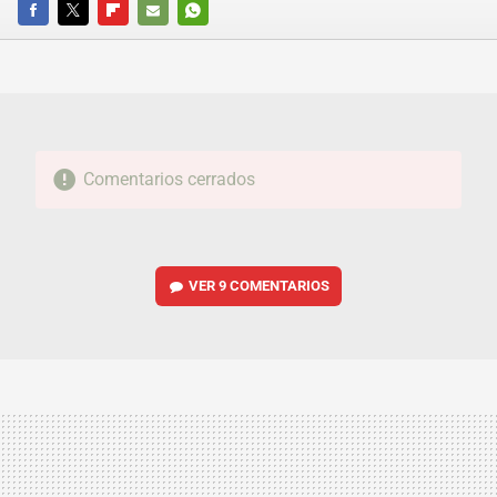
FACEBOOK
TWITTER
FLIPBOARD
E-
WHATSAPP
MAIL
Comentarios cerrados
VER
9 COMENTARIOS