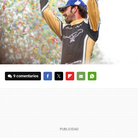
9 comentarios
FACEBOOK
TWITTER
FLIPBOARD
E-
WHATSAPP
MAIL