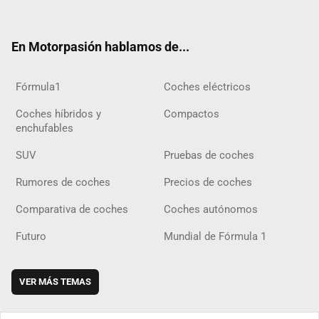
ter
ebo
ube
agra
gra
boar
ok
ok
m
m
d
En Motorpasión hablamos de...
Fórmula1
Coches eléctricos
Coches híbridos y
Compactos
enchufables
SUV
Pruebas de coches
Rumores de coches
Precios de coches
Comparativa de coches
Coches autónomos
Futuro
Mundial de Fórmula 1
VER MÁS TEMAS