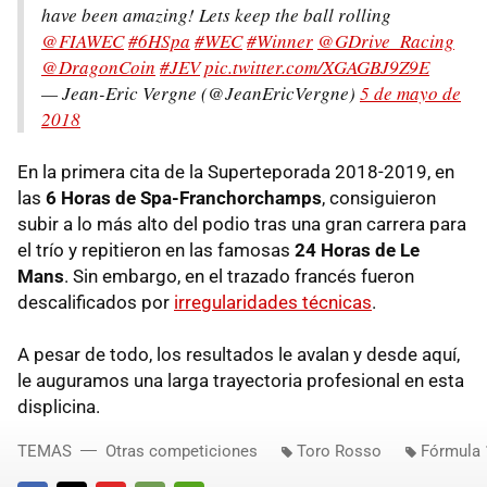
have been amazing! Lets keep the ball rolling
@FIAWEC
#6HSpa
#WEC
#Winner
@GDrive_Racing
@DragonCoin
#JEV
pic.twitter.com/XGAGBJ9Z9E
— Jean-Eric Vergne (@JeanEricVergne)
5 de mayo de
2018
En la primera cita de la Superteporada 2018-2019, en
las
6 Horas de Spa-Franchorchamps
, consiguieron
subir a lo más alto del podio tras una gran carrera para
el trío y repitieron en las famosas
24 Horas de Le
Mans
. Sin embargo, en el trazado francés fueron
descalificados por
irregularidades técnicas
.
A pesar de todo, los resultados le avalan y desde aquí,
le auguramos una larga trayectoria profesional en esta
displicina.
TEMAS
Otras competiciones
Toro Rosso
Fórmula 