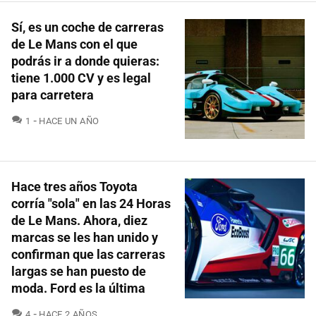
Sí, es un coche de carreras
de Le Mans con el que
podrás ir a donde quieras:
tiene 1.000 CV y es legal
para carretera
COMENTARIOS
1
HACE UN AÑO
Hace tres años Toyota
corría "sola" en las 24 Horas
de Le Mans. Ahora, diez
marcas se les han unido y
confirman que las carreras
largas se han puesto de
moda. Ford es la última
COMENTARIOS
4
HACE 2 AÑOS