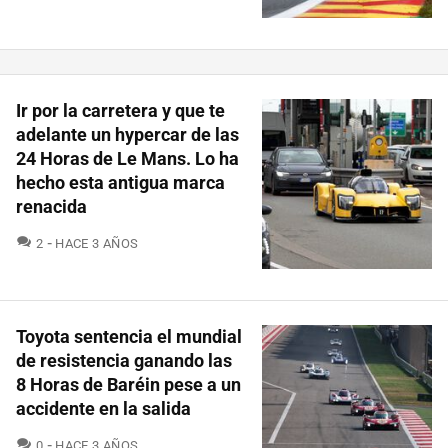
Ir por la carretera y que te
adelante un hypercar de las
24 Horas de Le Mans. Lo ha
hecho esta antigua marca
renacida
COMENTARIOS
2
HACE 3 AÑOS
Toyota sentencia el mundial
de resistencia ganando las
8 Horas de Baréin pese a un
accidente en la salida
COMENTARIOS
0
HACE 3 AÑOS