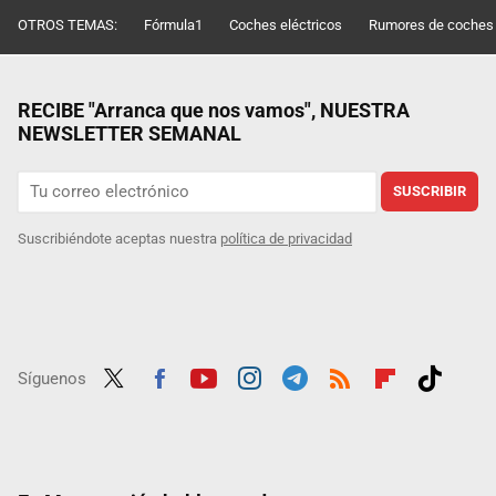
OTROS TEMAS:
Fórmula1
Coches eléctricos
Rumores de coches
RECIBE "Arranca que nos vamos", NUESTRA
NEWSLETTER SEMANAL
SUSCRIBIR
Suscribiéndote aceptas nuestra
política de privacidad
Síguenos
Twit
Fac
Yout
Inst
Tele
RSS
Flip
Tikt
ter
ebo
ube
agra
gra
boar
ok
ok
m
m
d