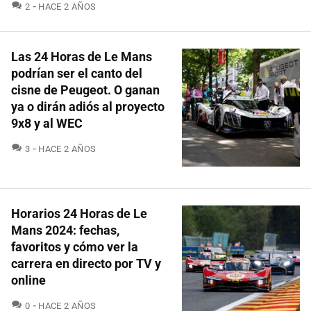
COMENTARIOS
2
HACE 2 AÑOS
Las 24 Horas de Le Mans
podrían ser el canto del
cisne de Peugeot. O ganan
ya o dirán adiós al proyecto
9x8 y al WEC
COMENTARIOS
3
HACE 2 AÑOS
Horarios 24 Horas de Le
Mans 2024: fechas,
favoritos y cómo ver la
carrera en directo por TV y
online
COMENTARIOS
0
HACE 2 AÑOS