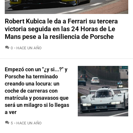
Robert Kubica le da a Ferrari su tercera
victoria seguida en las 24 Horas de Le
Mans pese a la resiliencia de Porsche
COMENTARIOS
0
HACE UN AÑO
Empezó con un "¿y si...?" y
Porsche ha terminado
creando una locura: un
coche de carreras con
matrícula y posavasos que
será un milagro si lo llegas
a ver
COMENTARIOS
5
HACE UN AÑO