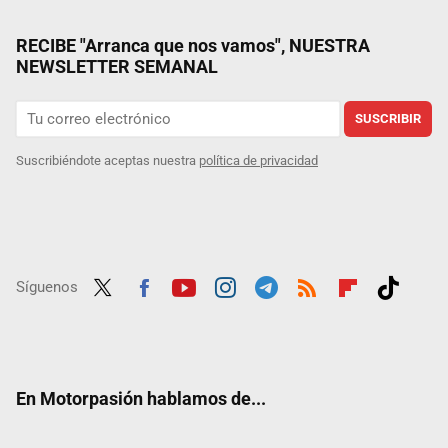
RECIBE "Arranca que nos vamos", NUESTRA
NEWSLETTER SEMANAL
SUSCRIBIR
Suscribiéndote aceptas nuestra
política de privacidad
Síguenos
Twit
Fac
Yout
Inst
Tele
RSS
Flip
Tikt
ter
ebo
ube
agra
gra
boar
ok
ok
m
m
d
En Motorpasión hablamos de...