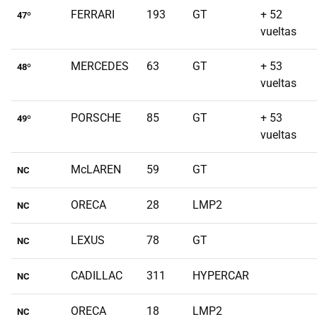
FERRARI
193
GT
+ 52
47º
vueltas
MERCEDES
63
GT
+ 53
48º
vueltas
PORSCHE
85
GT
+ 53
49º
vueltas
McLAREN
59
GT
NC
ORECA
28
LMP2
NC
LEXUS
78
GT
NC
CADILLAC
311
HYPERCAR
NC
ORECA
18
LMP2
NC