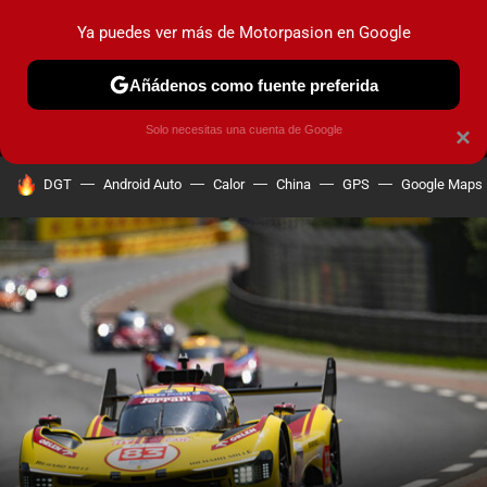
Ya puedes ver más de Motorpasion en Google
MENÚ
NUEVO
Añádenos como fuente preferida
PRUEBAS
COCHES ELÉCTRICOS
OBSERVATORIO
F1
Solo necesitas una cuenta de Google
×
HOY SE HABLA DE
DGT
Android Auto
Calor
China
GPS
Google Maps