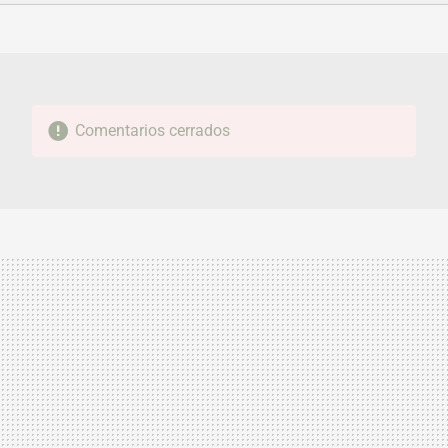
FACEBOOK
TWITTER
FLIPBOARD
E-
WHATSAPP
MAIL
Comentarios cerrados