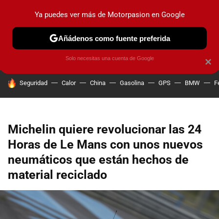
Ya puedes ver más de Motorpasion en Google
PRUEBAS
COCHES ELÉCTRICOS
OBSERVATORIO
F1
Añádenos como fuente preferida
Solo necesitas una cuenta de Google
×
HOY SE HABLA DE
Seguridad
Calor
China
Gasolina
GPS
BMW
F
Michelin quiere revolucionar las 24
Horas de Le Mans con unos nuevos
neumáticos que están hechos de
material reciclado