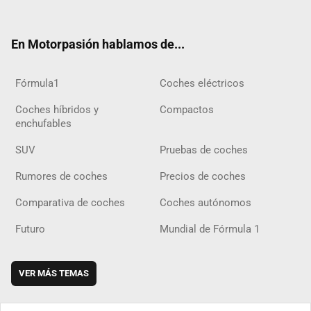
ter
ebo
ube
agra
gra
boar
ok
ok
m
m
d
En Motorpasión hablamos de...
Fórmula1
Coches eléctricos
Coches híbridos y
Compactos
enchufables
SUV
Pruebas de coches
Rumores de coches
Precios de coches
Comparativa de coches
Coches autónomos
Futuro
Mundial de Fórmula 1
VER MÁS TEMAS