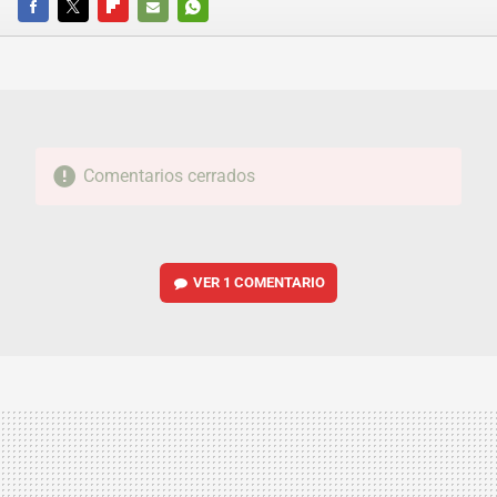
FACEBOOK
TWITTER
FLIPBOARD
E-
WHATSAPP
MAIL
Comentarios cerrados
VER
1 COMENTARIO