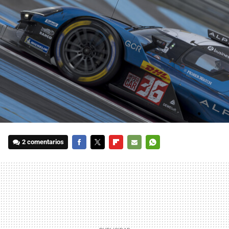
2 comentarios
FACEBOOK
TWITTER
FLIPBOARD
E-
WHATSAPP
MAIL