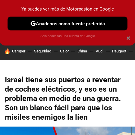
Ya puedes ver más de Motorpasion en Google
PRUEBAS
COCHES ELÉCTRICOS
OBSERVATORIO
F1
Añádenos como fuente preferida
Solo necesitas una cuenta de Google
×
HOY SE HABLA DE
Camper
Seguridad
Calor
China
Audi
Peugeot
Israel tiene sus puertos a reventar
de coches eléctricos, y eso es un
problema en medio de una guerra.
Son un blanco fácil para que los
misiles enemigos la líen