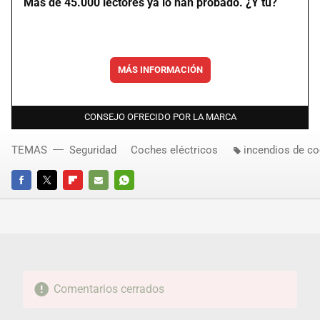
Más de 45.000 lectores ya lo han probado. ¿Y tú?
MÁS INFORMACIÓN
CONSEJO OFRECIDO POR LA MARCA
TEMAS
Seguridad
Coches eléctricos
incendios de c
FACEBOOK
TWITTER
FLIPBOARD
E-
WHATSAPP
MAIL
Comentarios cerrados