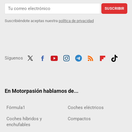
SUSCRIBIR
Suscribiéndote aceptas nuestra
política de privacidad
Síguenos
Twit
Fac
Yout
Inst
Tele
RSS
Flip
Tikt
ter
ebo
ube
agra
gra
boar
ok
ok
m
m
d
En Motorpasión hablamos de...
Fórmula1
Coches eléctricos
Coches híbridos y
Compactos
enchufables