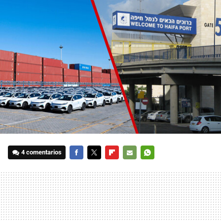
4 comentarios
FACEBOOK
TWITTER
FLIPBOARD
E-
WHATSAPP
MAIL